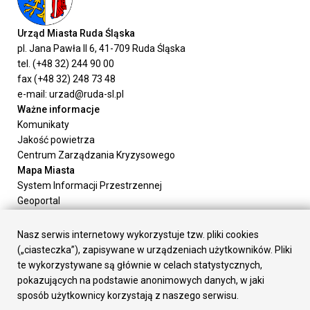
Urząd Miasta Ruda Śląska
pl. Jana Pawła II 6, 41-709 Ruda Śląska
tel. (+48 32) 244 90 00
fax (+48 32) 248 73 48
e-mail: urzad@ruda-sl.pl
Ważne informacje
Komunikaty
Jakość powietrza
Centrum Zarządzania Kryzysowego
Mapa Miasta
System Informacji Przestrzennej
Geoportal
Urząd Miasta
Załatw sprawę
Nasz serwis internetowy wykorzystuje tzw. pliki cookies
Prezydent Miasta
(„ciasteczka”), zapisywane w urządzeniach użytkowników. Pliki
Rada Miasta
te wykorzystywane są głównie w celach statystycznych,
Wydziały
pokazujących na podstawie anonimowych danych, w jaki
Elektroniczna Skrzynka Podawcza
sposób użytkownicy korzystają z naszego serwisu.
Praca w Urzędzie