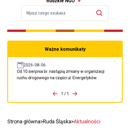
Rudzkie NGO
Ważne komunikaty
2026-08-06
Od 10 sierpnia br. nastąpią zmiany w organizacji
ruchu drogowego na części ul. Energetyków.
do porzpedniego komunikatu
1 / 1
Przejdź do następnego kom
Strona główna
Ruda Śląska
Aktualności