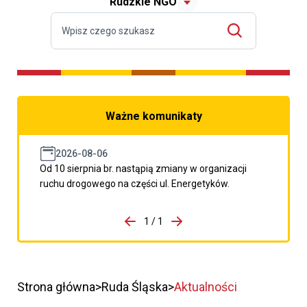
Rudzkie NGO
Ważne komunikaty
2026-08-06
Od 10 sierpnia br. nastąpią zmiany w organizacji
ruchu drogowego na części ul. Energetyków.
do porzpedniego komunikatu
1 / 1
Przejdź do następnego kom
Strona główna
Ruda Śląska
Aktualności