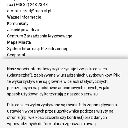
fax (+48 32) 248 73 48
e-mail: urzad@ruda-sl.pl
Ważne informacje
Komunikaty
Jakość powietrza
Centrum Zarządzania Kryzysowego
Mapa Miasta
System Informacji Przestrzennej
Geoportal
Urząd Miasta
Załatw sprawę
Nasz serwis internetowy wykorzystuje tzw. pliki cookies
Prezydent Miasta
(„ciasteczka”), zapisywane w urządzeniach użytkowników. Pliki
Rada Miasta
te wykorzystywane są głównie w celach statystycznych,
Wydziały
pokazujących na podstawie anonimowych danych, w jaki
Elektroniczna Skrzynka Podawcza
sposób użytkownicy korzystają z naszego serwisu.
Praca w Urzędzie
Pliki cookies wykorzystywane są również do zapamiętywania
Gospodarka
ustawień wybranych przez użytkownika podczas wizyty na
Fundusze europejskie
stronie (np. wielkość czcionki czy kontrast) oraz danych
Środki krajowe
wprowadzonych do formularza zgłaszania uwag.
Oferty inwestycyjne