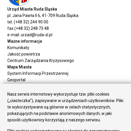
Urząd Miasta Ruda Śląska
pl. Jana Pawła II 6, 41-709 Ruda Śląska
tel. (+48 32) 244 90 00
fax (+48 32) 248 73 48
e-mail: urzad@ruda-sl.pl
Ważne informacje
Komunikaty
Jakość powietrza
Centrum Zarządzania Kryzysowego
Mapa Miasta
System Informacji Przestrzennej
Geoportal
Urząd Miasta
Załatw sprawę
Nasz serwis internetowy wykorzystuje tzw. pliki cookies
Prezydent Miasta
(„ciasteczka”), zapisywane w urządzeniach użytkowników. Pliki
Rada Miasta
te wykorzystywane są głównie w celach statystycznych,
Wydziały
pokazujących na podstawie anonimowych danych, w jaki
Elektroniczna Skrzynka Podawcza
sposób użytkownicy korzystają z naszego serwisu.
Praca w Urzędzie