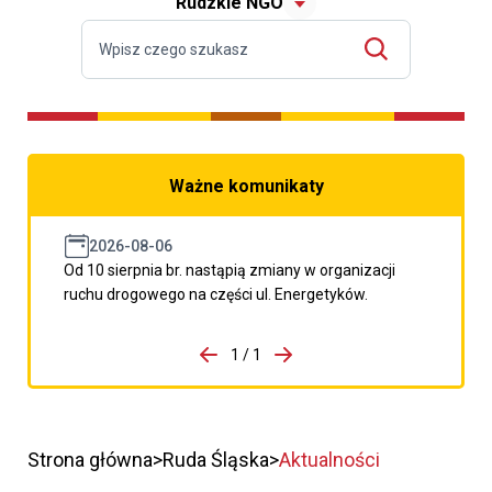
Rudzkie NGO
Ważne komunikaty
2026-08-06
Od 10 sierpnia br. nastąpią zmiany w organizacji
ruchu drogowego na części ul. Energetyków.
do porzpedniego komunikatu
1 / 1
Przejdź do następnego kom
Strona główna
Ruda Śląska
Aktualności