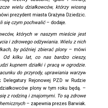
eszcze wielu działkowców, którzy wiosną
wi prezydent miasta Grażyna Dziedzic.
li się czym pochwalić
– dodaje.
owców, których w naszym mieście jest
ycia i zdrowego odżywiania. Wielu z nich
ach, by później zbierać plony
– mówi
 –
Od kilku lat, co nas bardzo cieszy,
dzi kupnem działki i pracą w ogrodzie.
zacunku do przyrody, uprawiania warzyw
k Delegatury Rejonowej PZD w Rudzie
e działkowców plony w tym roku będą. –
 się z rodziną i znajomymi. To są zdrowe
chemicznych
– zapewnia prezes Barwiak.