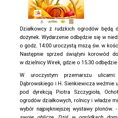
Działkowcy z rudzkich ogrodów będą d
dożynek. Wydarzenie odbędzie się w nied
o godz. 14:00 uroczystą mszą św. w kośc
Następnie sprzed świątyni korowód do
w dzielnicy Wirek, gdzie o 15.30 odbędzie
W uroczystym przemarszu ulicami: 
Dąbrowskiego i H. Sienkiewicza weźmie u
pod dyrekcją Piotra Szczygioła, Ochot
ogrodów działkowych, rolnicy i władze 
wybór najpiękniejszej wystawy plonów. 
swoje oblicze. Dziś w ogródkach domin