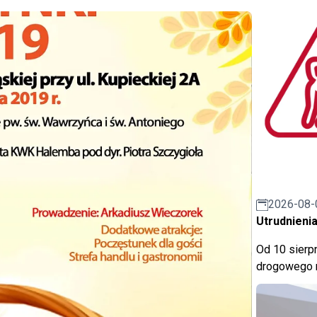
2026-08-
Utrudnienia
Od 10 sierpn
drogowego n