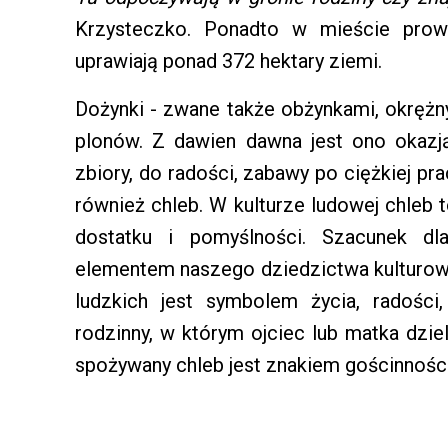
Krzysteczko. Ponadto w mieście prowa
uprawiają ponad 372 hektary ziemi.
Dożynki - zwane także obżynkami, okrężn
plonów. Z dawien dawna jest ono okazj
zbiory, do radości, zabawy po ciężkiej p
również chleb. W kulturze ludowej chleb t
dostatku i pomyślności. Szacunek dl
elementem naszego dziedzictwa kulturow
ludzkich jest symbolem życia, radości
rodzinny, w którym ojciec lub matka dz
spożywany chleb jest znakiem gościnności,