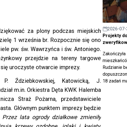
2026-07-
ziękować za plony podczas miejskich
Projekty d
zielę 1 września br. Rozpocznie się ono
zweryfiko
iele pw. św. Wawrzyńca i św. Antoniego.
Zakończyła 
żynkowy przejdzie na tereny targowe
mieszkańców
 się uroczyste otwarcie imprezy.
Rudzianie b
dopuszczony
P. Ździebkowskiej, Katowicką, J.
18 zadań ma
dział m.in. Orkiestra Dęta KWK Halemba
nicza Straż Pożarna, przedstawiciele
miasta. Głównym punktem imprezy będzie
-
Przez lata ogrody działkowe zmieniły
ują krzewy ozdobne, iglaki i kwiaty,