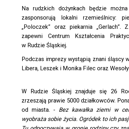
Na rudzkich dożynkach będzie można 
zasponsorują lokalni rzemieślnicy: pie
„Poloczek” oraz piekarnia „Gerlach”. 
zapewni Centrum Kształcenia Prakt
w Rudzie Śląskiej.
Podczas imprezy wystąpią znani śląscy w
Libera, Leszek i Monika Filec oraz Wesoły
W Rudzie Śląskiej znajduje się 26 Ro
zrzeszają prawie 5000 działkowców. Pon
od miasta. -
Bez kawałka ziemi w ce
wyobraża sobie życia. Ogródek to ich pas
Tu odpoczywają w gronie rodziny czy z