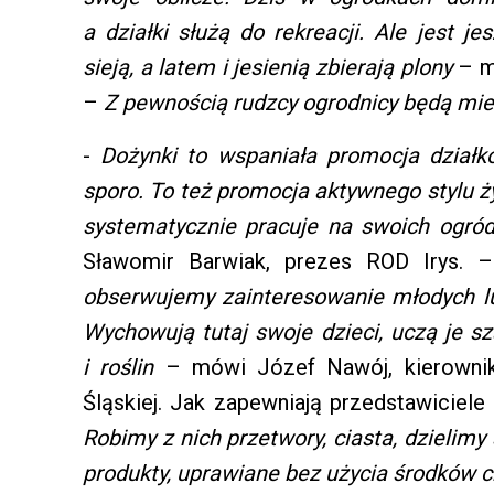
a działki służą do rekreacji. Ale jest j
sieją, a latem i jesienią zbierają plony
– mó
–
Z pewnością rudzcy ogrodnicy będą mie
-
Dożynki to wspaniała promocja działk
sporo. To też promocja aktywnego stylu ż
systematycznie pracuje na swoich ogródk
Sławomir Barwiak, prezes ROD Irys.
obserwujemy zainteresowanie młodych lu
Wychowują tutaj swoje dzieci, uczą je s
i roślin
– mówi Józef Nawój, kierowni
Śląskiej. Jak zapewniają przedstawiciel
Robimy z nich przetwory, ciasta, dzielimy
produkty, uprawiane bez użycia środków 