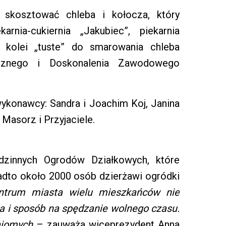
skosztować chleba i kołocza, który
karnia-cukiernia „Jakubiec”, piekarnia
Z kolei „tuste” do smarowania chleba
ycznego i Doskonalenia Zawodowego
ykonawcy: Sandra i Joachim Koj, Janina
 Masorz i Przyjaciele.
dzinnych Ogrodów Działkowych, które
adto około 2000 osób dzierżawi ogródki
ntrum miasta wielu mieszkańców nie
ja i sposób na spędzanie wolnego czasu.
najomych
– zauważa wiceprezydent Anna