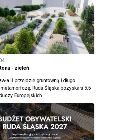
04
onu - zieleń
wła II przejdzie gruntowną i długo
metamorfozę. Ruda Śląska pozyskała 5,5
nduszy Europejskich.