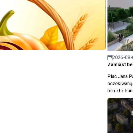
2026-08-
Zamiast bet
Plac Jana Pa
oczekiwaną 
mln zł z Fu