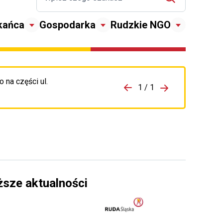
kańca
Gospodarka
Rudzkie NGO
 na części ul.
zejdź do porzpedniego komunikatu
1 / 1
Przejdź do nas
ższe aktualności