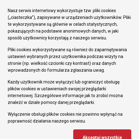
Urząd Miasta
Załatw sprawę
Nasz serwis internetowy wykorzystuje tzw. pliki cookies
Prezydent Miasta
(„ciasteczka”), zapisywane w urządzeniach użytkowników. Pliki
Rada Miasta
te wykorzystywane są głównie w celach statystycznych,
Wydziały
pokazujących na podstawie anonimowych danych, w jaki
Elektroniczna Skrzynka Podawcza
sposób użytkownicy korzystają z naszego serwisu.
Praca w Urzędzie
Pliki cookies wykorzystywane są również do zapamiętywania
Gospodarka
ustawień wybranych przez użytkownika podczas wizyty na
Fundusze europejskie
stronie (np. wielkość czcionki czy kontrast) oraz danych
Środki krajowe
wprowadzonych do formularza zgłaszania uwag.
Oferty inwestycyjne
Strategia Rozwoju Miasta
Każdy użytkownik może wyłączyć lub ograniczyć obsługę
Pozostałe
plików cookies w ustawieniach swojej przeglądarki
Deklaracja dostępności
internetowej. Szczegółowe informacje jak to zrobić można
Dane osobowe
znaleźć w dziale pomocy danej przeglądarki.
Dodaj opinię o witrynie
© Urząd Miasta RUDA Śląska 2023
Wyłączenie obsługi plików cookies nie powinno wpłynąć na
poprawność działania naszego serwisu.
Projekt i wdrożenie - MIGOMEDIA
Akceptuj wszystkie