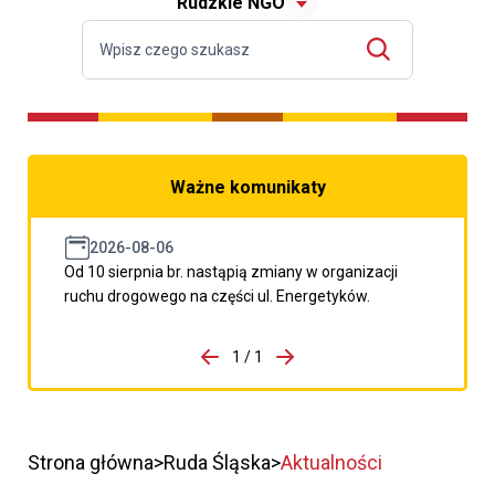
Rudzkie NGO
Ważne komunikaty
2026-08-06
Od 10 sierpnia br. nastąpią zmiany w organizacji
ruchu drogowego na części ul. Energetyków.
do porzpedniego komunikatu
1 / 1
Przejdź do następnego kom
Strona główna
Ruda Śląska
Aktualności