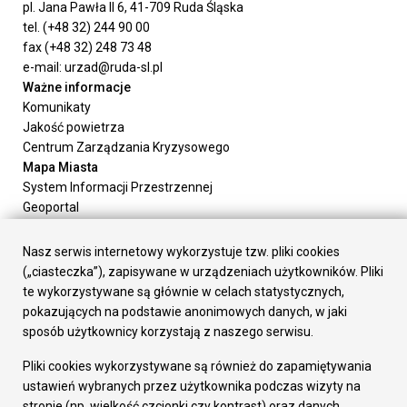
pl. Jana Pawła II 6, 41-709 Ruda Śląska
tel. (+48 32) 244 90 00
fax (+48 32) 248 73 48
e-mail: urzad@ruda-sl.pl
Ważne informacje
Komunikaty
Jakość powietrza
Centrum Zarządzania Kryzysowego
Mapa Miasta
System Informacji Przestrzennej
Geoportal
Urząd Miasta
Załatw sprawę
Nasz serwis internetowy wykorzystuje tzw. pliki cookies
Prezydent Miasta
(„ciasteczka”), zapisywane w urządzeniach użytkowników. Pliki
Rada Miasta
te wykorzystywane są głównie w celach statystycznych,
Wydziały
pokazujących na podstawie anonimowych danych, w jaki
Elektroniczna Skrzynka Podawcza
sposób użytkownicy korzystają z naszego serwisu.
Praca w Urzędzie
Pliki cookies wykorzystywane są również do zapamiętywania
Gospodarka
ustawień wybranych przez użytkownika podczas wizyty na
Fundusze europejskie
stronie (np. wielkość czcionki czy kontrast) oraz danych