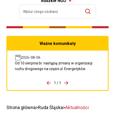
Rudzkie NGO
Ważne komunikaty
2026-08-06
Od 10 sierpnia br. nastąpią zmiany w organizacji
ruchu drogowego na części ul. Energetyków.
do porzpedniego komunikatu
1 / 1
Przejdź do następnego kom
Strona główna
Ruda Śląska
Aktualności