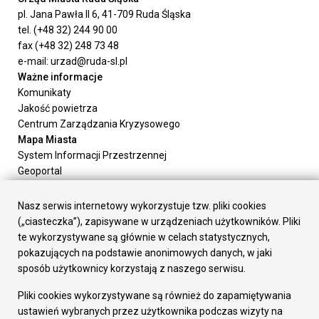
pl. Jana Pawła II 6, 41-709 Ruda Śląska
tel. (+48 32) 244 90 00
fax (+48 32) 248 73 48
e-mail: urzad@ruda-sl.pl
Ważne informacje
Komunikaty
Jakość powietrza
Centrum Zarządzania Kryzysowego
Mapa Miasta
System Informacji Przestrzennej
Geoportal
Urząd Miasta
Załatw sprawę
Nasz serwis internetowy wykorzystuje tzw. pliki cookies
Prezydent Miasta
(„ciasteczka”), zapisywane w urządzeniach użytkowników. Pliki
Rada Miasta
te wykorzystywane są głównie w celach statystycznych,
Wydziały
pokazujących na podstawie anonimowych danych, w jaki
Elektroniczna Skrzynka Podawcza
sposób użytkownicy korzystają z naszego serwisu.
Praca w Urzędzie
Pliki cookies wykorzystywane są również do zapamiętywania
Gospodarka
ustawień wybranych przez użytkownika podczas wizyty na
Fundusze europejskie