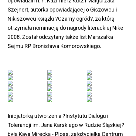
opowiadali m.in. Kazimierz Kutz i Małgorzata
Szejnert, autorka opowiadającej o Giszowcu i
Nikiszowcu książki ?Czarny ogród?, za którą
otrzymała nominację do nagrody literackiej Nike
2008. Został odczytany także list Marszałka
Sejmu RP Bronisława Komorowskiego.
Inicjatorką utworzenia ?Instytutu Dialogu i
Tolerancji im. Jana Karskiego w Rudzie Śląskiej?
była Kaya Mirecka - Ploss, założycielka Centrum