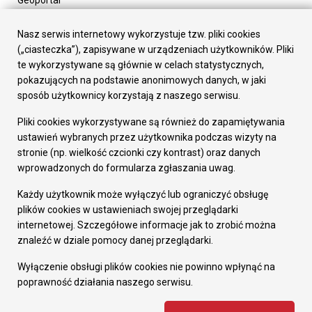
Geoportal
Urząd Miasta
Załatw sprawę
Nasz serwis internetowy wykorzystuje tzw. pliki cookies
Prezydent Miasta
(„ciasteczka”), zapisywane w urządzeniach użytkowników. Pliki
Rada Miasta
te wykorzystywane są głównie w celach statystycznych,
Wydziały
pokazujących na podstawie anonimowych danych, w jaki
Elektroniczna Skrzynka Podawcza
sposób użytkownicy korzystają z naszego serwisu.
Praca w Urzędzie
Pliki cookies wykorzystywane są również do zapamiętywania
Gospodarka
ustawień wybranych przez użytkownika podczas wizyty na
Fundusze europejskie
stronie (np. wielkość czcionki czy kontrast) oraz danych
Środki krajowe
wprowadzonych do formularza zgłaszania uwag.
Oferty inwestycyjne
Strategia Rozwoju Miasta
Każdy użytkownik może wyłączyć lub ograniczyć obsługę
Pozostałe
plików cookies w ustawieniach swojej przeglądarki
Deklaracja dostępności
internetowej. Szczegółowe informacje jak to zrobić można
Dane osobowe
znaleźć w dziale pomocy danej przeglądarki.
Dodaj opinię o witrynie
© Urząd Miasta RUDA Śląska 2023
Wyłączenie obsługi plików cookies nie powinno wpłynąć na
poprawność działania naszego serwisu.