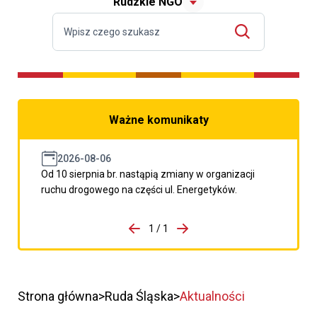
Rudzkie NGO
Ważne komunikaty
2026-08-06
Od 10 sierpnia br. nastąpią zmiany w organizacji
ruchu drogowego na części ul. Energetyków.
do porzpedniego komunikatu
1 / 1
Przejdź do następnego kom
Strona główna
Ruda Śląska
Aktualności