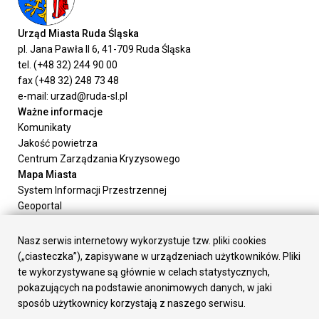
Urząd Miasta Ruda Śląska
pl. Jana Pawła II 6, 41-709 Ruda Śląska
tel. (+48 32) 244 90 00
fax (+48 32) 248 73 48
e-mail: urzad@ruda-sl.pl
Ważne informacje
Komunikaty
Jakość powietrza
Centrum Zarządzania Kryzysowego
Mapa Miasta
System Informacji Przestrzennej
Geoportal
Urząd Miasta
Załatw sprawę
Nasz serwis internetowy wykorzystuje tzw. pliki cookies
Prezydent Miasta
(„ciasteczka”), zapisywane w urządzeniach użytkowników. Pliki
Rada Miasta
te wykorzystywane są głównie w celach statystycznych,
Wydziały
pokazujących na podstawie anonimowych danych, w jaki
Elektroniczna Skrzynka Podawcza
sposób użytkownicy korzystają z naszego serwisu.
Praca w Urzędzie