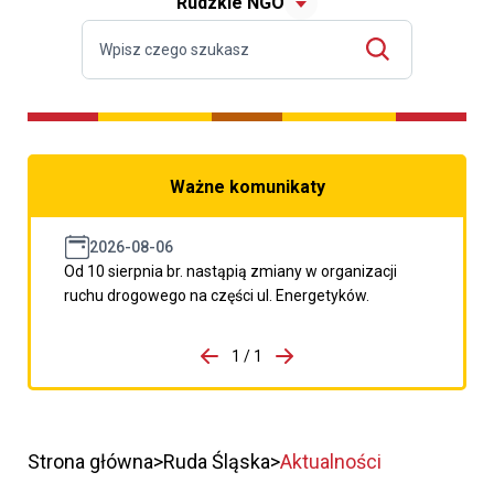
Rudzkie NGO
Ważne komunikaty
2026-08-06
Od 10 sierpnia br. nastąpią zmiany w organizacji
ruchu drogowego na części ul. Energetyków.
do porzpedniego komunikatu
1 / 1
Przejdź do następnego kom
Strona główna
Ruda Śląska
Aktualności