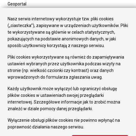
Geoportal
Urząd Miasta
Załatw sprawę
Nasz serwis internetowy wykorzystuje tzw. pliki cookies
Prezydent Miasta
(„ciasteczka”), zapisywane w urządzeniach użytkowników. Pliki
Rada Miasta
te wykorzystywane są głównie w celach statystycznych,
Wydziały
pokazujących na podstawie anonimowych danych, w jaki
Elektroniczna Skrzynka Podawcza
sposób użytkownicy korzystają z naszego serwisu.
Praca w Urzędzie
Pliki cookies wykorzystywane są również do zapamiętywania
Gospodarka
ustawień wybranych przez użytkownika podczas wizyty na
Fundusze europejskie
stronie (np. wielkość czcionki czy kontrast) oraz danych
Środki krajowe
wprowadzonych do formularza zgłaszania uwag.
Oferty inwestycyjne
Strategia Rozwoju Miasta
Każdy użytkownik może wyłączyć lub ograniczyć obsługę
Pozostałe
plików cookies w ustawieniach swojej przeglądarki
Deklaracja dostępności
internetowej. Szczegółowe informacje jak to zrobić można
Dane osobowe
znaleźć w dziale pomocy danej przeglądarki.
Dodaj opinię o witrynie
© Urząd Miasta RUDA Śląska 2023
Wyłączenie obsługi plików cookies nie powinno wpłynąć na
poprawność działania naszego serwisu.