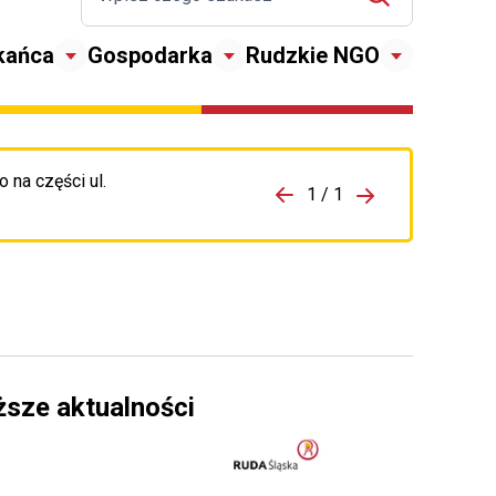
kańca
Gospodarka
Rudzkie NGO
 na części ul.
zejdź do porzpedniego komunikatu
1 / 1
Przejdź do nas
ższe aktualności