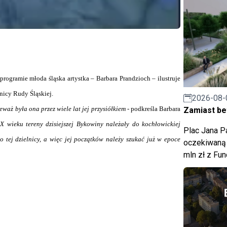
rogramie młoda śląska artystka – Barbara Prandzioch – ilustruje
lnicy Rudy Śląskiej.
2026-08-
waż była ona przez wiele lat jej przysiółkiem
- podkreśla Barbara
Zamiast bet
X wieku tereny dzisiejszej Bykowiny należały do kochłowickiej
Plac Jana Pa
tej dzielnicy, a więc jej początków należy szukać już w epoce
oczekiwaną 
mln zł z Fu