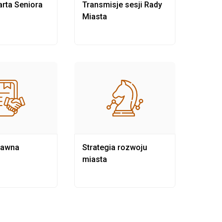
rta Seniora
Transmisje sesji Rady
Rewit
Miasta
rawna
Strategia rozwoju
Pows
miasta
samo