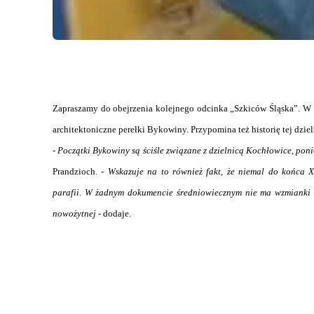
Zapraszamy do obejrzenia kolejnego odcinka „Szkiców Śląska”. W p
architektoniczne perełki Bykowiny. Przypomina też historię tej dzie
-
Początki Bykowiny są ściśle związane z dzielnicą Kochłowice, ponie
Prandzioch. -
Wskazuje na to również fakt, że niemal do końca X
parafii. W żadnym dokumencie średniowiecznym nie ma wzmianki o 
nowożytnej
- dodaje.