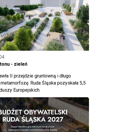
04
onu - zieleń
wła II przejdzie gruntowną i długo
metamorfozę. Ruda Śląska pozyskała 5,5
nduszy Europejskich.