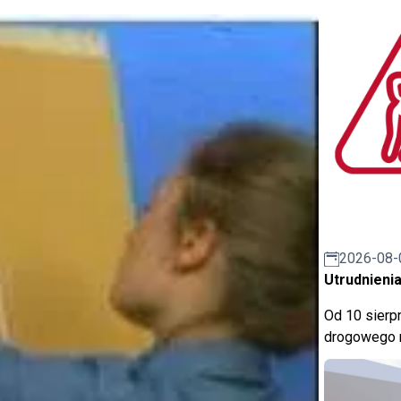
2026-08-
Utrudnienia
Od 10 sierpn
drogowego n