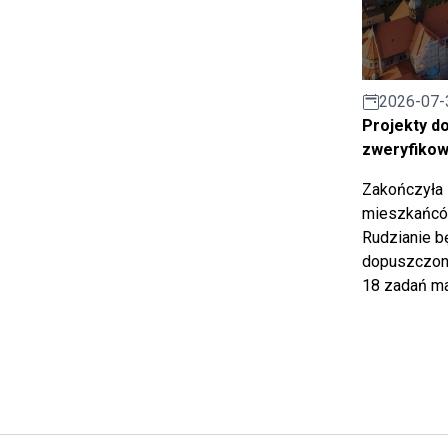
2026-07-
Projekty d
zweryfiko
Zakończyła 
mieszkańców
Rudzianie b
dopuszczony
18 zadań ma