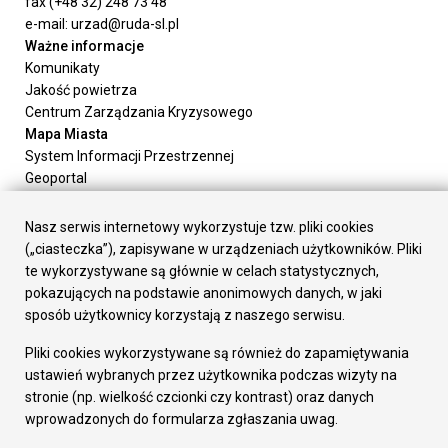
fax (+48 32) 248 73 48
e-mail: urzad@ruda-sl.pl
Ważne informacje
Komunikaty
Jakość powietrza
Centrum Zarządzania Kryzysowego
Mapa Miasta
System Informacji Przestrzennej
Geoportal
Urząd Miasta
Załatw sprawę
Nasz serwis internetowy wykorzystuje tzw. pliki cookies
Prezydent Miasta
(„ciasteczka”), zapisywane w urządzeniach użytkowników. Pliki
Rada Miasta
te wykorzystywane są głównie w celach statystycznych,
Wydziały
pokazujących na podstawie anonimowych danych, w jaki
Elektroniczna Skrzynka Podawcza
sposób użytkownicy korzystają z naszego serwisu.
Praca w Urzędzie
Pliki cookies wykorzystywane są również do zapamiętywania
Gospodarka
ustawień wybranych przez użytkownika podczas wizyty na
Fundusze europejskie
stronie (np. wielkość czcionki czy kontrast) oraz danych
Środki krajowe
wprowadzonych do formularza zgłaszania uwag.
Oferty inwestycyjne
Strategia Rozwoju Miasta