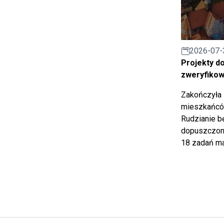
2026-07-
Projekty d
zweryfiko
Zakończyła 
mieszkańców
Rudzianie b
dopuszczony
18 zadań ma