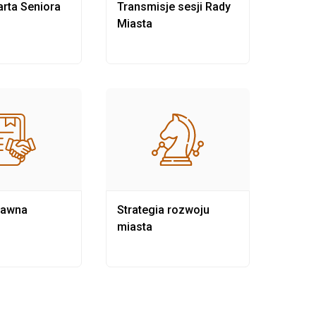
rta Seniora
Transmisje sesji Rady
Rewit
Miasta
rawna
Strategia rozwoju
Pows
miasta
samo