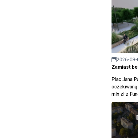
2026-08-
Zamiast bet
Plac Jana Pa
oczekiwaną 
mln zł z Fu