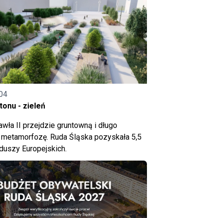
04
onu - zieleń
wła II przejdzie gruntowną i długo
metamorfozę. Ruda Śląska pozyskała 5,5
nduszy Europejskich.