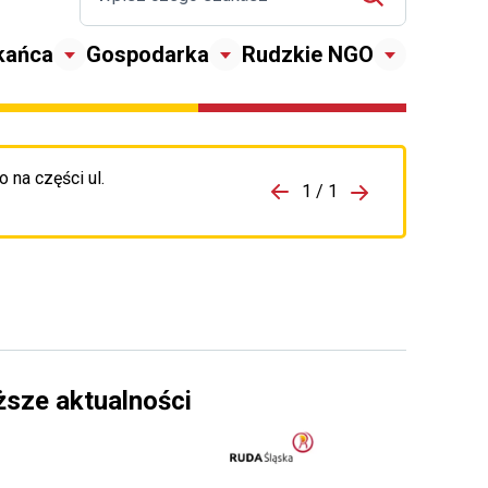
kańca
Gospodarka
Rudzkie NGO
 na części ul.
zejdź do porzpedniego komunikatu
1 / 1
Przejdź do nas
ższe aktualności