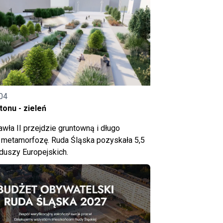
04
onu - zieleń
wła II przejdzie gruntowną i długo
metamorfozę. Ruda Śląska pozyskała 5,5
nduszy Europejskich.