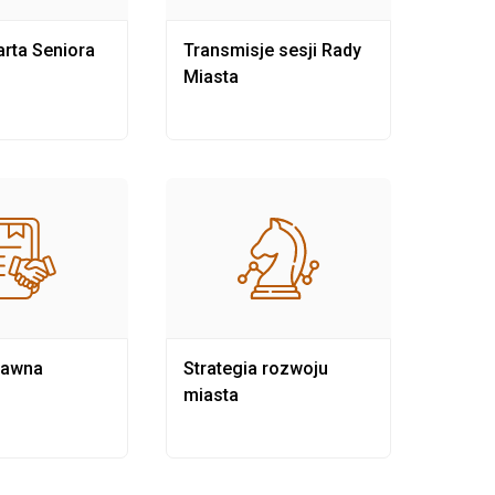
rta Seniora
Transmisje sesji Rady
Rewit
Miasta
rawna
Strategia rozwoju
Pows
miasta
samo