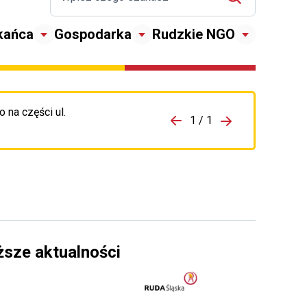
kańca
Gospodarka
Rudzkie NGO
 na części ul.
zejdź do porzpedniego komunikatu
1 / 1
Przejdź do nas
ższe aktualności