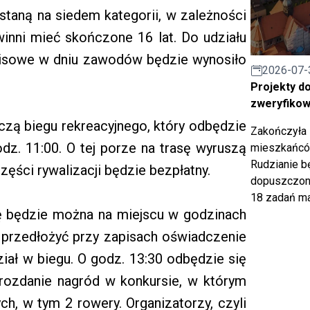
staną na siedem kategorii, w zależności
winni mieć skończone 16 lat. Do udziału
pisowe w dniu zawodów będzie wynosiło
2026-07-
Projekty d
zweryfiko
czą biegu rekreacyjnego, który odbędzie
Zakończyła 
odz. 11:00. O tej porze na trasę wyruszą
mieszkańców
Rudzianie b
części rywalizacji będzie bezpłatny.
dopuszczony
18 zadań ma
ię będzie można na miejscu w godzinach
 przedłożyć przy zapisach oświadczenie
iał w biegu. O godz. 13:30 odbędzie się
 rozdanie nagród w konkursie, w którym
h, w tym 2 rowery. Organizatorzy, czyli