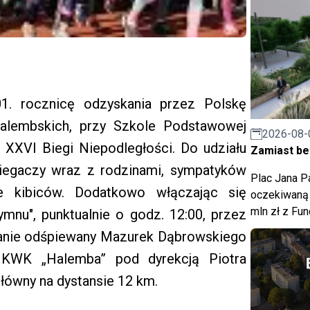
1. rocznicę odzyskania przez Polskę
 halembskich, przy Szkole Podstawowej
2026-08-
 XXVI Biegi Niepodległości. Do udziału
Zamiast bet
biegaczy wraz z rodzinami, sympatyków
Plac Jana Pa
że kibiców. Dodatkowo włączając się
oczekiwaną 
mln zł z Fu
mnu", punktualnie o godz. 12:00, przez
tanie odśpiewany Mazurek Dąbrowskiego
j KWK „Halemba” pod dyrekcją Piotra
główny na dystansie 12 km.