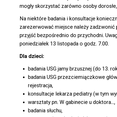
mogły skorzystać zarówno osoby dorosłe, j
Na niektóre badania i konsultacje konieczn
zarezerwować miejsce należy zadzwonić p
przyjść bezpośrednio do przychodni. Uwag
poniedziałek 13 listopada o godz. 7.00.
Dla dzieci:
badania USG jamy brzusznej (do 13. rok
badania USG przezciemiączkowe główk
rejestracja,
konsultacje lekarza pediatry (w tym w
warsztaty pn. W gabinecie u doktora...,
badania słuchu,