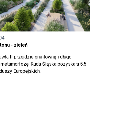
04
onu - zieleń
wła II przejdzie gruntowną i długo
metamorfozę. Ruda Śląska pozyskała 5,5
nduszy Europejskich.