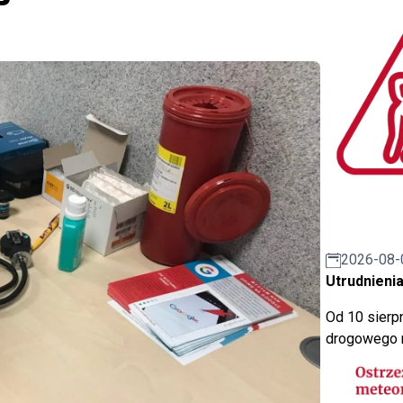
2026-08-
Utrudnienia
Od 10 sierpn
drogowego n