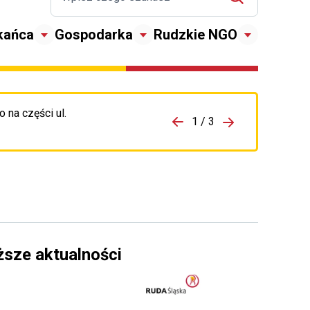
kańca
Gospodarka
Rudzkie NGO
 na części ul.
zejdź do porzpedniego komunikatu
1 / 3
Przejdź do nas
ższe aktualności