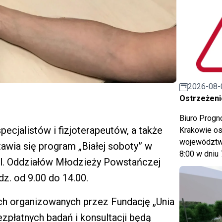
2026-08-
Ostrzeżeni
Biuro Prog
pecjalistów i fizjoterapeutów, a także
Krakowie os
województwa
tawia się program „Białej soboty” w
8:00 w dniu 
ul. Oddziałów Młodzieży Powstańczej
dz. od 9.00 do 14.00.
nych organizowanych przez Fundację „Unia
ezpłatnych badań i konsultacji będą