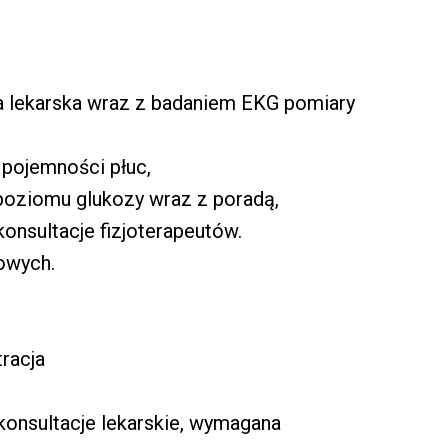
cja lekarska wraz z badaniem EKG pomiary
i pojemności płuc,
 poziomu glukozy wraz z poradą,
konsultacje fizjoterapeutów.
lowych.
racja
 konsultacje lekarskie, wymagana