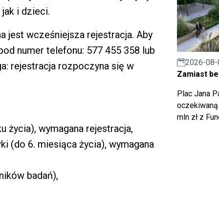
ak i dzieci.
a jest wcześniejsza rejestracja. Aby
od numer telefonu: 577 455 358 lub
2026-08-
a: rejestracja rozpoczyna się w
Zamiast bet
Plac Jana Pa
oczekiwaną 
mln zł z Fu
u życia), wymagana rejestracja,
i (do 6. miesiąca życia), wymagana
yników badań),