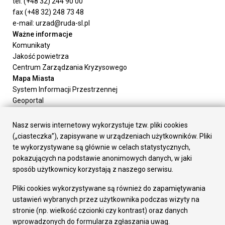
tel. (+48 32) 244 90 00
fax (+48 32) 248 73 48
e-mail: urzad@ruda-sl.pl
Ważne informacje
Komunikaty
Jakość powietrza
Centrum Zarządzania Kryzysowego
Mapa Miasta
System Informacji Przestrzennej
Geoportal
Urząd Miasta
Załatw sprawę
Nasz serwis internetowy wykorzystuje tzw. pliki cookies
Prezydent Miasta
(„ciasteczka”), zapisywane w urządzeniach użytkowników. Pliki
Rada Miasta
te wykorzystywane są głównie w celach statystycznych,
Wydziały
pokazujących na podstawie anonimowych danych, w jaki
Elektroniczna Skrzynka Podawcza
sposób użytkownicy korzystają z naszego serwisu.
Praca w Urzędzie
Pliki cookies wykorzystywane są również do zapamiętywania
Gospodarka
ustawień wybranych przez użytkownika podczas wizyty na
Fundusze europejskie
stronie (np. wielkość czcionki czy kontrast) oraz danych
Środki krajowe
wprowadzonych do formularza zgłaszania uwag.
Oferty inwestycyjne