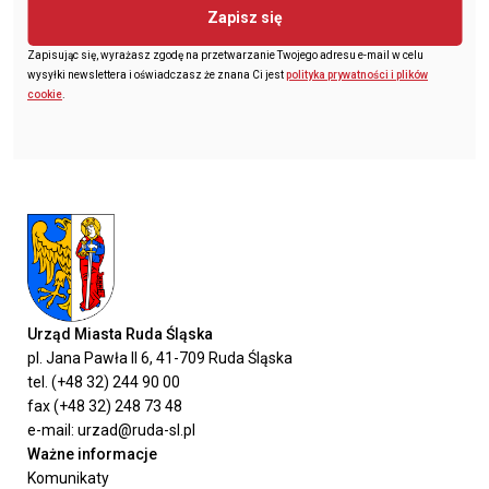
Zapisz się
Zapisując się, wyrażasz zgodę na przetwarzanie Twojego adresu e-mail w celu
wysyłki newslettera i oświadczasz że znana Ci jest
polityka prywatności i plików
cookie
.
Urząd Miasta Ruda Śląska
pl. Jana Pawła II 6, 41-709 Ruda Śląska
tel. (+48 32) 244 90 00
fax (+48 32) 248 73 48
e-mail: urzad@ruda-sl.pl
Ważne informacje
Komunikaty