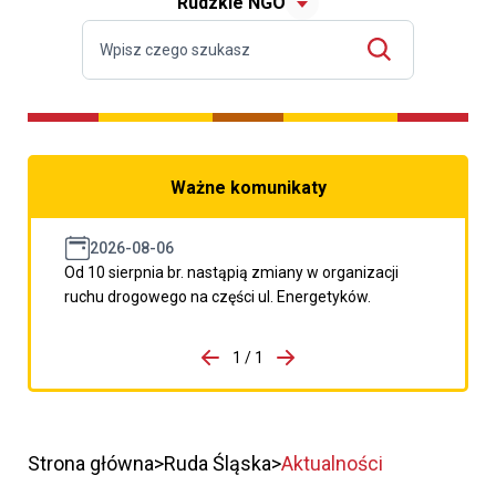
Rudzkie NGO
Ważne komunikaty
2026-08-06
Od 10 sierpnia br. nastąpią zmiany w organizacji
ruchu drogowego na części ul. Energetyków.
do porzpedniego komunikatu
1 / 1
Przejdź do następnego kom
Strona główna
Ruda Śląska
Aktualności