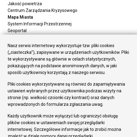
Jakość powietrza
Centrum Zarządzania Kryzysowego
Mapa Miasta
System Informacji Przestrzennej
Geoportal
Urząd Miasta
Załatw sprawę
Nasz serwis internetowy wykorzystuje tzw. pliki cookies
Prezydent Miasta
(„ciasteczka”), zapisywane w urządzeniach użytkowników. Pliki
Rada Miasta
te wykorzystywane są głównie w celach statystycznych,
Wydziały
pokazujących na podstawie anonimowych danych, w jaki
Elektroniczna Skrzynka Podawcza
sposób użytkownicy korzystają z naszego serwisu.
Praca w Urzędzie
Pliki cookies wykorzystywane są również do zapamiętywania
Gospodarka
ustawień wybranych przez użytkownika podczas wizyty na
Fundusze europejskie
stronie (np. wielkość czcionki czy kontrast) oraz danych
Środki krajowe
wprowadzonych do formularza zgłaszania uwag.
Oferty inwestycyjne
Strategia Rozwoju Miasta
Każdy użytkownik może wyłączyć lub ograniczyć obsługę
Pozostałe
plików cookies w ustawieniach swojej przeglądarki
Deklaracja dostępności
internetowej. Szczegółowe informacje jak to zrobić można
Dane osobowe
znaleźć w dziale pomocy danej przeglądarki.