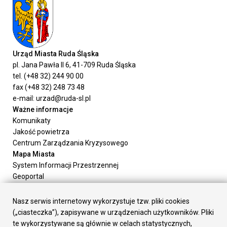
Urząd Miasta Ruda Śląska
pl. Jana Pawła II 6, 41-709 Ruda Śląska
tel. (+48 32) 244 90 00
fax (+48 32) 248 73 48
e-mail: urzad@ruda-sl.pl
Ważne informacje
Komunikaty
Jakość powietrza
Centrum Zarządzania Kryzysowego
Mapa Miasta
System Informacji Przestrzennej
Geoportal
Urząd Miasta
Załatw sprawę
Nasz serwis internetowy wykorzystuje tzw. pliki cookies
Prezydent Miasta
(„ciasteczka”), zapisywane w urządzeniach użytkowników. Pliki
Rada Miasta
te wykorzystywane są głównie w celach statystycznych,