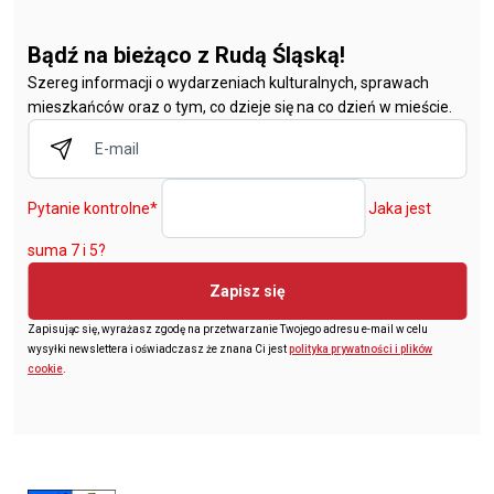
Bądź na bieżąco z Rudą Śląską!
Szereg informacji o wydarzeniach kulturalnych, sprawach
mieszkańców oraz o tym, co dzieje się na co dzień w mieście.
Pytanie kontrolne
*
Jaka jest
suma 7 i 5?
Zapisz się
Zapisując się, wyrażasz zgodę na przetwarzanie Twojego adresu e-mail w celu
wysyłki newslettera i oświadczasz że znana Ci jest
polityka prywatności i plików
cookie
.