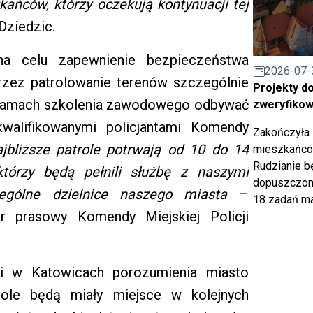
kańców, którzy oczekują kontynuacji tej
Dziedzic.
na celu zapewnienie bezpieczeństwa
2026-07-
rzez patrolowanie terenów szczególnie
Projekty d
w ramach szkolenia zawodowego odbywać
zweryfiko
walifikowanymi policjantami Komendy
Zakończyła 
jbliższe patrole potrwają od 10 do 14
mieszkańców
Rudzianie b
tórzy będą pełnili służbę z naszymi
dopuszczony
zególne dzielnice naszego miasta
–
18 zadań ma
er prasowy Komendy Miejskiej Policji
i w Katowicach porozumienia miasto
role będą miały miejsce w kolejnych