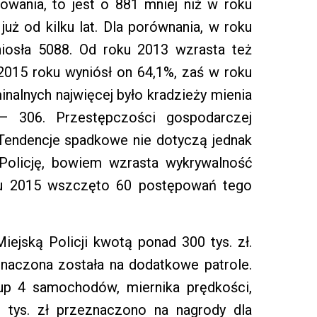
wania, to jest o 881 mniej niż w roku
uż od kilku lat. Dla porównania, w roku
iosła 5088. Od roku 2013 wzrasta też
2015 roku wyniósł on 64,1%, zaś w roku
nalnych najwięcej było kradzieży mienia
 306. Przestępczości gospodarczej
Tendencje spadkowe nie dotyczą jednak
Policję, bowiem wzrasta wykrywalność
oku 2015 wszczęto 60 postępowań tego
jską Policji kwotą ponad 300 tys. zł.
eznaczona została na dodatkowe patrole.
kup 4 samochodów, miernika prędkości,
 tys. zł przeznaczono na nagrody dla