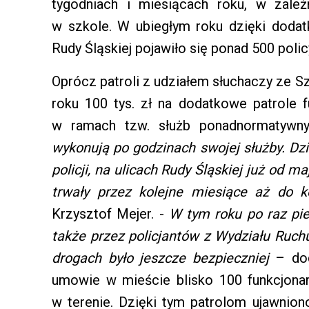
tygodniach i miesiącach roku, w zależ
w szkole. W ubiegłym roku dzięki doda
Rudy Śląskiej pojawiło się ponad 500 poli
Oprócz patroli z udziałem słuchaczy ze S
roku 100 tys. zł na dodatkowe patrole f
w ramach tzw. służb ponadnormatyw
wykonują po godzinach swojej służby. Dz
policji, na ulicach Rudy Śląskiej już od 
trwały przez kolejne miesiące aż do k
Krzysztof Mejer. -
W tym roku po raz pie
także przez policjantów z Wydziału Ruc
drogach było jeszcze bezpieczniej
– do
umowie w mieście blisko 100 funkcjona
w terenie. Dzięki tym patrolom ujawni