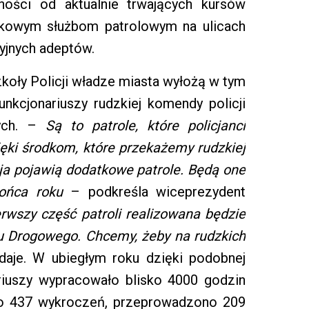
ności od aktualnie trwających kursów
tkowym służbom patrolowym na ulicach
cyjnych adeptów.
zkoły Policji władze miasta wyłożą w tym
unkcjonariuszy rudzkiej komendy policji
nych. –
Są to patrole, które policjanci
ięki środkom, które przekażemy rudzkiej
maja pojawią dodatkowe patrole. Będą one
ońca roku
– podkreśla wiceprezydent
rwszy część patroli realizowana będzie
hu Drogowego. Chcemy, żeby na rudzkich
daje. W ubiegłym roku dzięki podobnej
riuszy wypracowało blisko 4000 godzin
ono 437 wykroczeń, przeprowadzono 209