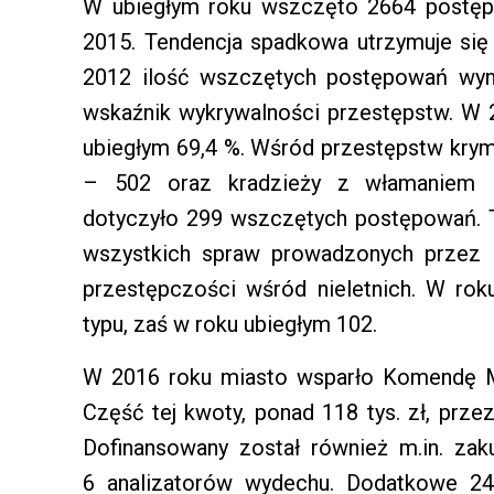
W ubiegłym roku wszczęto 2664 postępo
2015. Tendencja spadkowa utrzymuje się j
2012 ilość wszczętych postępowań wyn
wskaźnik wykrywalności przestępstw. W 
ubiegłym 69,4 %. Wśród przestępstw krymi
– 502 oraz kradzieży z włamaniem –
dotyczyło 299 wszczętych postępowań. 
wszystkich spraw prowadzonych przez 
przestępczości wśród nieletnich. W r
typu, zaś w roku ubiegłym 102.
W 2016 roku miasto wsparło Komendę Mie
Część tej kwoty, ponad 118 tys. zł, prz
Dofinansowany został również m.in. za
6 analizatorów wydechu. Dodatkowe 24