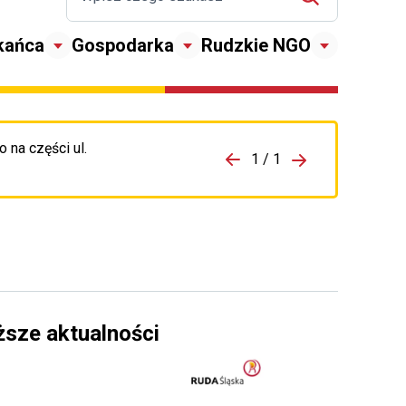
kańca
Gospodarka
Rudzkie NGO
 na części ul.
zejdź do porzpedniego komunikatu
1 / 1
Przejdź do nas
ższe aktualności