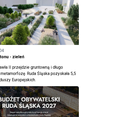
04
onu - zieleń
wła II przejdzie gruntowną i długo
metamorfozę. Ruda Śląska pozyskała 5,5
nduszy Europejskich.