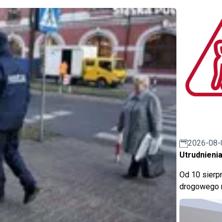
2026-08-
Utrudnienia
Od 10 sierpn
drogowego n