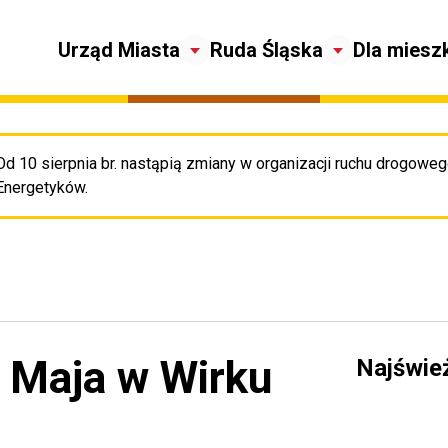
Urząd Miasta
Ruda Śląska
Dla miesz
Od 10 sierpnia br. nastąpią zmiany w organizacji ruchu drogowego
Pr
Energetyków.
1 Maja w Wirku
Najświe