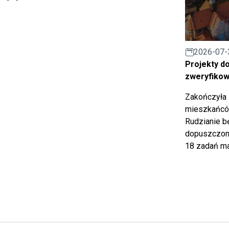
2026-07-
Projekty d
zweryfiko
Zakończyła 
mieszkańców
Rudzianie b
dopuszczony
18 zadań ma