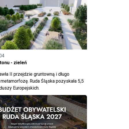
04
onu - zieleń
wła II przejdzie gruntowną i długo
metamorfozę. Ruda Śląska pozyskała 5,5
nduszy Europejskich.