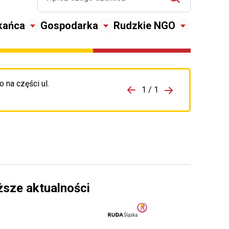
kańca
Gospodarka
Rudzkie NGO
 na części ul.
zejdź do porzpedniego komunikatu
1 / 1
Przejdź do nas
ższe aktualności