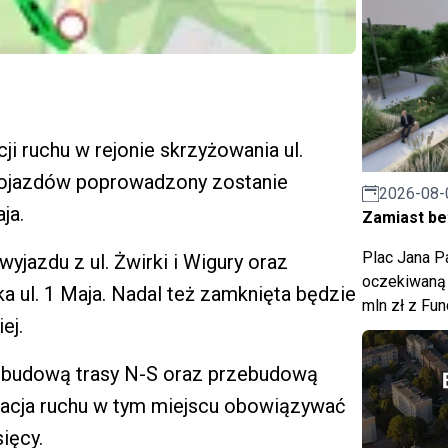
ji ruchu w rejonie skrzyżowania ul.
h pojazdów poprowadzony zostanie
2026-08-
ja.
Zamiast bet
Plac Jana Pa
yjazdu z ul. Żwirki i Wigury oraz
oczekiwaną 
 ul. 1 Maja. Nadal też zamknięta będzie
mln zł z Fu
ej.
z budową trasy N-S oraz przebudową
zacja ruchu w tym miejscu obowiązywać
ięcy.