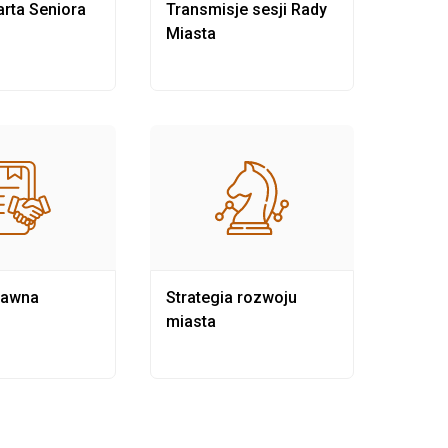
rta Seniora
Transmisje sesji Rady
Rewit
Miasta
rawna
Strategia rozwoju
Pows
miasta
samo