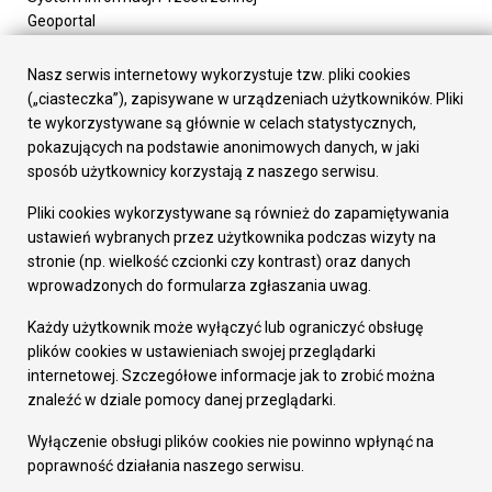
Geoportal
Urząd Miasta
Załatw sprawę
Nasz serwis internetowy wykorzystuje tzw. pliki cookies
Prezydent Miasta
(„ciasteczka”), zapisywane w urządzeniach użytkowników. Pliki
Rada Miasta
te wykorzystywane są głównie w celach statystycznych,
Wydziały
pokazujących na podstawie anonimowych danych, w jaki
Elektroniczna Skrzynka Podawcza
sposób użytkownicy korzystają z naszego serwisu.
Praca w Urzędzie
Pliki cookies wykorzystywane są również do zapamiętywania
Gospodarka
ustawień wybranych przez użytkownika podczas wizyty na
Fundusze europejskie
stronie (np. wielkość czcionki czy kontrast) oraz danych
Środki krajowe
wprowadzonych do formularza zgłaszania uwag.
Oferty inwestycyjne
Strategia Rozwoju Miasta
Każdy użytkownik może wyłączyć lub ograniczyć obsługę
Pozostałe
plików cookies w ustawieniach swojej przeglądarki
Deklaracja dostępności
internetowej. Szczegółowe informacje jak to zrobić można
Dane osobowe
znaleźć w dziale pomocy danej przeglądarki.
Dodaj opinię o witrynie
© Urząd Miasta RUDA Śląska 2023
Wyłączenie obsługi plików cookies nie powinno wpłynąć na
poprawność działania naszego serwisu.