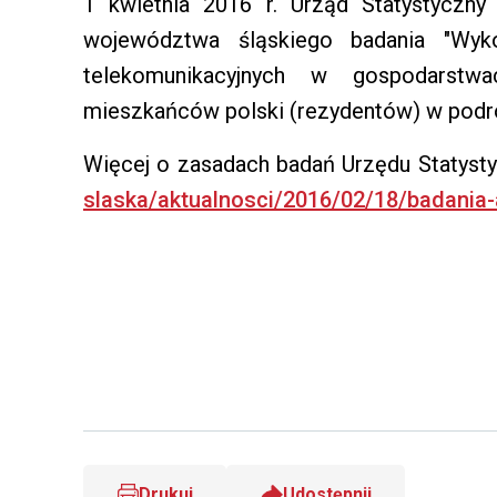
1 kwietnia 2016 r. Urząd Statystyczn
województwa śląskiego badania "Wykor
telekomunikacyjnych w gospodarstw
mieszkańców polski (rezydentów) w podr
Więcej o zasadach badań Urzędu Statysty
slaska/aktualnosci/2016/02/18/badania
Drukuj
Udostępnij