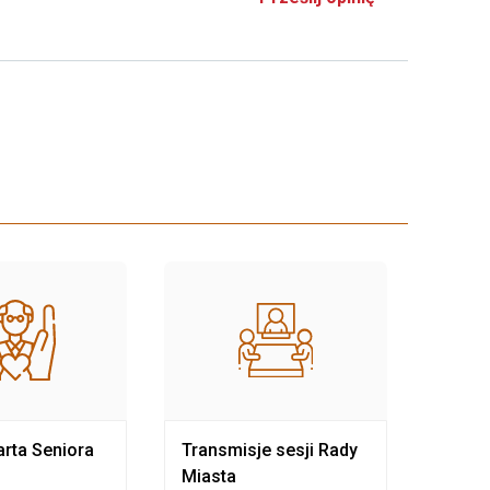
rta Seniora
Transmisje sesji Rady
Rewit
Miasta