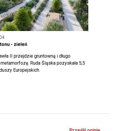
04
onu - zieleń
wła II przejdzie gruntowną i długo
metamorfozę. Ruda Śląska pozyskała 5,5
nduszy Europejskich.
Prześlij opinię