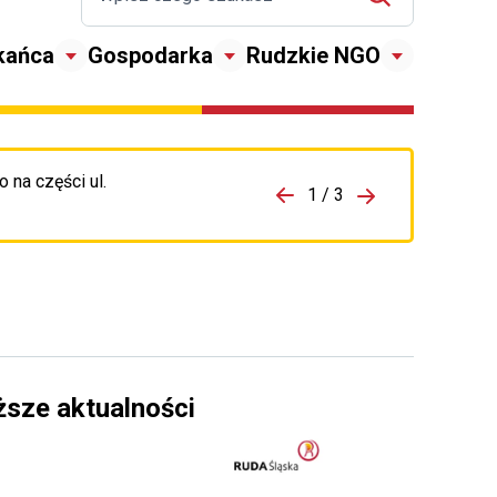
kańca
Gospodarka
Rudzkie NGO
 na części ul.
zejdź do porzpedniego komunikatu
1 / 3
Przejdź do nas
ższe aktualności