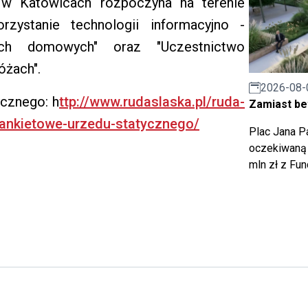
y w Katowicach rozpoczyna na terenie
zystanie technologii informacyjno -
ach domowych" oraz "Uczestnictwo
óżach".
2026-08-
cznego: h
ttp://www.rudaslaska.pl/ruda-
Zamiast bet
-ankietowe-urzedu-statycznego/
Plac Jana Pa
oczekiwaną 
mln zł z Fu