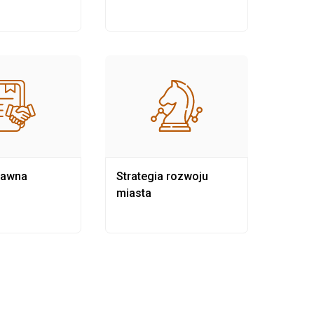
rawna
Strategia rozwoju
Pows
miasta
samo