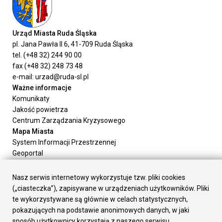
Urząd Miasta Ruda Śląska
pl. Jana Pawła II 6, 41-709 Ruda Śląska
tel. (+48 32) 244 90 00
fax (+48 32) 248 73 48
e-mail: urzad@ruda-sl.pl
Ważne informacje
Komunikaty
Jakość powietrza
Centrum Zarządzania Kryzysowego
Mapa Miasta
System Informacji Przestrzennej
Geoportal
Urząd Miasta
Załatw sprawę
Nasz serwis internetowy wykorzystuje tzw. pliki cookies
Prezydent Miasta
(„ciasteczka”), zapisywane w urządzeniach użytkowników. Pliki
Rada Miasta
te wykorzystywane są głównie w celach statystycznych,
Wydziały
pokazujących na podstawie anonimowych danych, w jaki
Elektroniczna Skrzynka Podawcza
sposób użytkownicy korzystają z naszego serwisu.