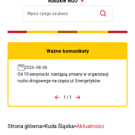
Rudzkie NGO
Ważne komunikaty
2026-08-06
Od 10 sierpnia br. nastąpią zmiany w organizacji
ruchu drogowego na części ul. Energetyków.
do porzpedniego komunikatu
1 / 1
Przejdź do następnego kom
Strona główna
Ruda Śląska
Aktualności