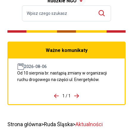
Rudzkie NGO
Ważne komunikaty
2026-08-06
Od 10 sierpnia br. nastąpią zmiany w organizacji
ruchu drogowego na części ul. Energetyków.
do porzpedniego komunikatu
1 / 1
Przejdź do następnego kom
Strona główna
Ruda Śląska
Aktualności