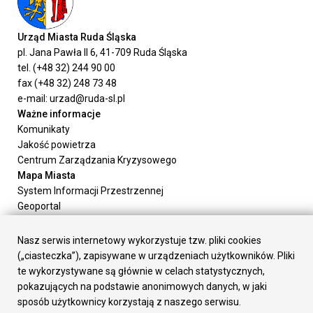
Urząd Miasta Ruda Śląska
pl. Jana Pawła II 6, 41-709 Ruda Śląska
tel. (+48 32) 244 90 00
fax (+48 32) 248 73 48
e-mail: urzad@ruda-sl.pl
Ważne informacje
Komunikaty
Jakość powietrza
Centrum Zarządzania Kryzysowego
Mapa Miasta
System Informacji Przestrzennej
Geoportal
Urząd Miasta
Załatw sprawę
Nasz serwis internetowy wykorzystuje tzw. pliki cookies
Prezydent Miasta
(„ciasteczka”), zapisywane w urządzeniach użytkowników. Pliki
Rada Miasta
te wykorzystywane są głównie w celach statystycznych,
Wydziały
pokazujących na podstawie anonimowych danych, w jaki
Elektroniczna Skrzynka Podawcza
sposób użytkownicy korzystają z naszego serwisu.