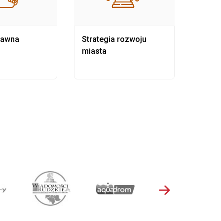
rawna
Strategia rozwoju
Pows
miasta
samo