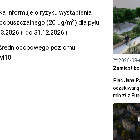
a informuje o ryzyku wystąpienia
3
 dopuszczalnego (20 μg/m
) dla pyłu
2026 r. do 31.12.2026 r.
a średniodobowego poziomu
PM10:
2026-08-
Zamiast bet
Plac Jana Pa
oczekiwaną 
mln zł z Fu