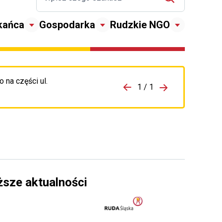
kańca
Gospodarka
Rudzkie NGO
 na części ul.
zejdź do porzpedniego komunikatu
1 / 1
Przejdź do nas
ższe aktualności