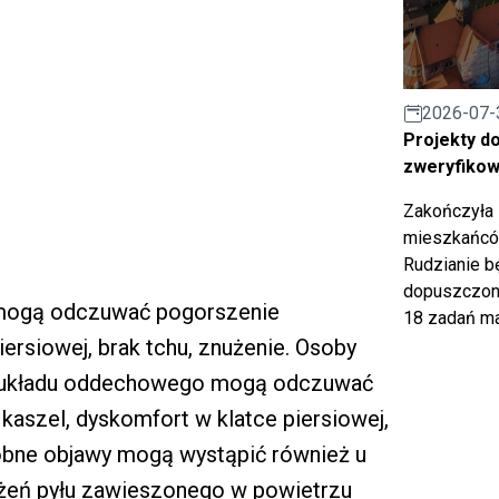
2026-07-
Projekty d
zweryfiko
Zakończyła 
mieszkańców
Rudzianie b
dopuszczony
 mogą odczuwać pogorszenie
18 zadań ma
ersiowej, brak tchu, znużenie. Osoby
b układu oddechowego mogą odczuwać
 kaszel, dyskomfort w klatce piersiowej,
obne objawy mogą wystąpić również u
żeń pyłu zawieszonego w powietrzu