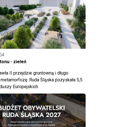
04
onu - zieleń
wła II przejdzie gruntowną i długo
metamorfozę. Ruda Śląska pozyskała 5,5
nduszy Europejskich.