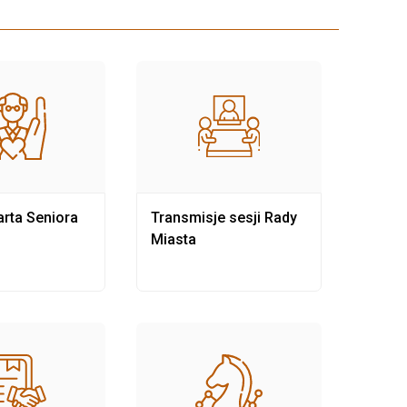
rta Seniora
Transmisje sesji Rady
Rewit
Miasta