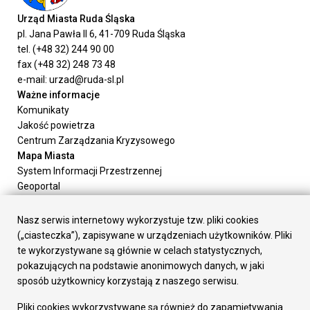
Urząd Miasta Ruda Śląska
pl. Jana Pawła II 6, 41-709 Ruda Śląska
tel. (+48 32) 244 90 00
fax (+48 32) 248 73 48
e-mail: urzad@ruda-sl.pl
Ważne informacje
Komunikaty
Jakość powietrza
Centrum Zarządzania Kryzysowego
Mapa Miasta
System Informacji Przestrzennej
Geoportal
Urząd Miasta
Załatw sprawę
Nasz serwis internetowy wykorzystuje tzw. pliki cookies
Prezydent Miasta
(„ciasteczka”), zapisywane w urządzeniach użytkowników. Pliki
Rada Miasta
te wykorzystywane są głównie w celach statystycznych,
Wydziały
pokazujących na podstawie anonimowych danych, w jaki
Elektroniczna Skrzynka Podawcza
sposób użytkownicy korzystają z naszego serwisu.
Praca w Urzędzie
Pliki cookies wykorzystywane są również do zapamiętywania
Gospodarka