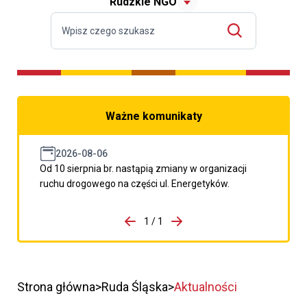
Rudzkie NGO
Ważne komunikaty
2026-08-06
Od 10 sierpnia br. nastąpią zmiany w organizacji
ruchu drogowego na części ul. Energetyków.
do porzpedniego komunikatu
1 / 1
Przejdź do następnego kom
Strona główna
Ruda Śląska
Aktualności