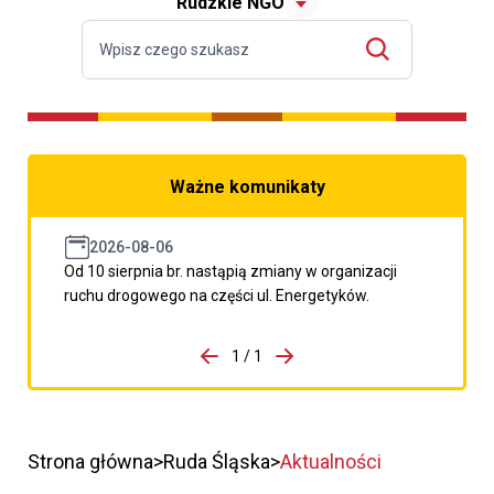
Rudzkie NGO
Ważne komunikaty
2026-08-06
Od 10 sierpnia br. nastąpią zmiany w organizacji
ruchu drogowego na części ul. Energetyków.
do porzpedniego komunikatu
1 / 1
Przejdź do następnego kom
Strona główna
Ruda Śląska
Aktualności