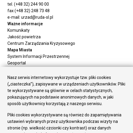
tel. (+48 32) 244 90 00
fax (+48 32) 248 73 48
e-mail: urzad@ruda-sl.pl
Ważne informacje
Komunikaty
Jakość powietrza
Centrum Zarządzania Kryzysowego
Mapa Miasta
System Informacji Przestrzennej
Geoportal
Urząd Miasta
Załatw sprawę
Nasz serwis internetowy wykorzystuje tzw. pliki cookies
Prezydent Miasta
(„ciasteczka”), zapisywane w urządzeniach użytkowników. Pliki
Rada Miasta
te wykorzystywane są głównie w celach statystycznych,
Wydziały
pokazujących na podstawie anonimowych danych, w jaki
Elektroniczna Skrzynka Podawcza
sposób użytkownicy korzystają z naszego serwisu.
Praca w Urzędzie
Pliki cookies wykorzystywane są również do zapamiętywania
Gospodarka
ustawień wybranych przez użytkownika podczas wizyty na
Fundusze europejskie
stronie (np. wielkość czcionki czy kontrast) oraz danych
Środki krajowe