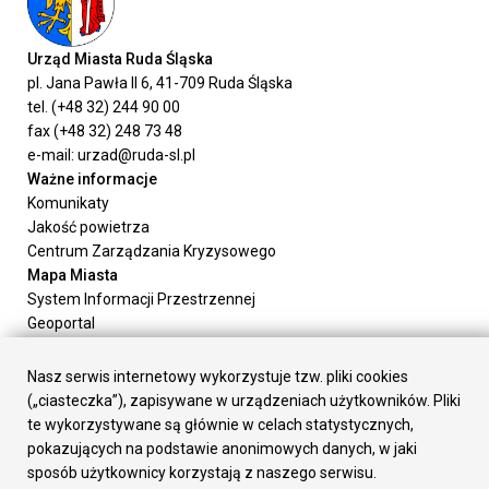
Urząd Miasta Ruda Śląska
pl. Jana Pawła II 6, 41-709 Ruda Śląska
tel. (+48 32) 244 90 00
fax (+48 32) 248 73 48
e-mail: urzad@ruda-sl.pl
Ważne informacje
Komunikaty
Jakość powietrza
Centrum Zarządzania Kryzysowego
Mapa Miasta
System Informacji Przestrzennej
Geoportal
Urząd Miasta
Załatw sprawę
Nasz serwis internetowy wykorzystuje tzw. pliki cookies
Prezydent Miasta
(„ciasteczka”), zapisywane w urządzeniach użytkowników. Pliki
Rada Miasta
te wykorzystywane są głównie w celach statystycznych,
Wydziały
pokazujących na podstawie anonimowych danych, w jaki
Elektroniczna Skrzynka Podawcza
sposób użytkownicy korzystają z naszego serwisu.