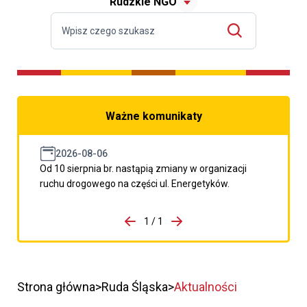
Rudzkie NGO
Ważne komunikaty
2026-08-06
Od 10 sierpnia br. nastąpią zmiany w organizacji
ruchu drogowego na części ul. Energetyków.
do porzpedniego komunikatu
1 / 1
Przejdź do następnego kom
Strona główna
Ruda Śląska
Aktualności