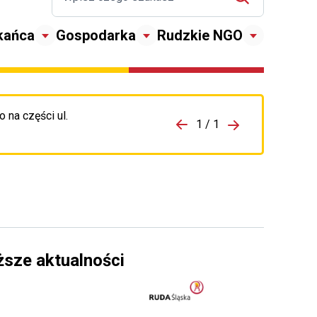
kańca
Gospodarka
Rudzkie NGO
 na części ul.
zejdź do porzpedniego komunikatu
1 / 1
Przejdź do nas
ższe aktualności