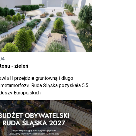
04
onu - zieleń
wła II przejdzie gruntowną i długo
metamorfozę. Ruda Śląska pozyskała 5,5
nduszy Europejskich.