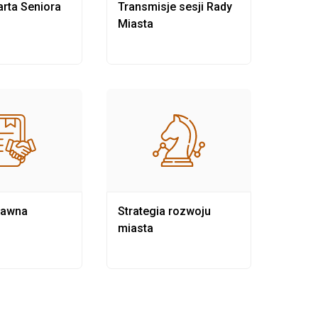
rta Seniora
Transmisje sesji Rady
Rewit
Miasta
rawna
Strategia rozwoju
Pows
miasta
samo