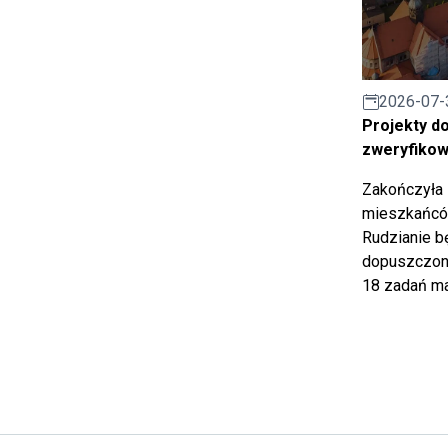
2026-07-
Projekty d
zweryfiko
Zakończyła 
mieszkańców
Rudzianie b
dopuszczony
18 zadań ma