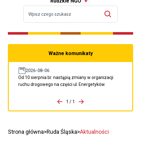
Rudzkie NGO
Ważne komunikaty
2026-08-06
Od 10 sierpnia br. nastąpią zmiany w organizacji
ruchu drogowego na części ul. Energetyków.
do porzpedniego komunikatu
1 / 1
Przejdź do następnego kom
Strona główna
Ruda Śląska
Aktualności