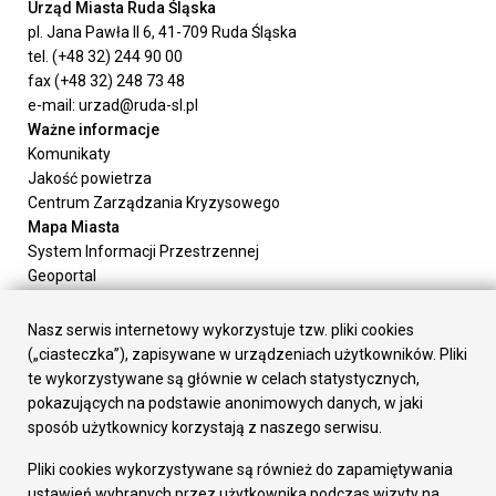
Urząd Miasta Ruda Śląska
pl. Jana Pawła II 6, 41-709 Ruda Śląska
tel. (+48 32) 244 90 00
fax (+48 32) 248 73 48
e-mail: urzad@ruda-sl.pl
Ważne informacje
Komunikaty
Jakość powietrza
Centrum Zarządzania Kryzysowego
Mapa Miasta
System Informacji Przestrzennej
Geoportal
Urząd Miasta
Załatw sprawę
Nasz serwis internetowy wykorzystuje tzw. pliki cookies
Prezydent Miasta
(„ciasteczka”), zapisywane w urządzeniach użytkowników. Pliki
Rada Miasta
te wykorzystywane są głównie w celach statystycznych,
Wydziały
pokazujących na podstawie anonimowych danych, w jaki
Elektroniczna Skrzynka Podawcza
sposób użytkownicy korzystają z naszego serwisu.
Praca w Urzędzie
Pliki cookies wykorzystywane są również do zapamiętywania
Gospodarka
ustawień wybranych przez użytkownika podczas wizyty na
Fundusze europejskie