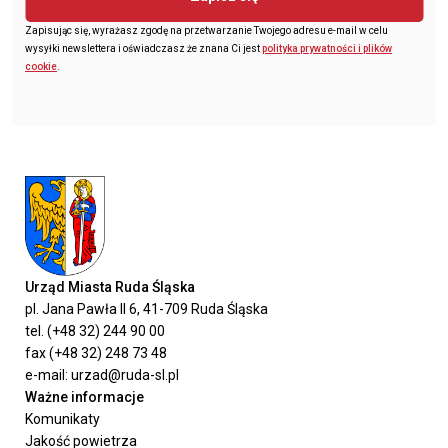
Zapisując się, wyrażasz zgodę na przetwarzanie Twojego adresu e-mail w celu
wysyłki newslettera i oświadczasz że znana Ci jest
polityka prywatności i plików
cookie
.
Urząd Miasta Ruda Śląska
pl. Jana Pawła II 6, 41-709 Ruda Śląska
tel. (+48 32) 244 90 00
fax (+48 32) 248 73 48
e-mail: urzad@ruda-sl.pl
Ważne informacje
Komunikaty
Jakość powietrza