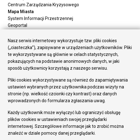
Centrum Zarządzania Kryzysowego
Mapa Miasta
System Informacji Przestrzennej
Geoportal
Urząd Miasta
Załatw sprawę
Nasz serwis internetowy wykorzystuje tzw. pliki cookies
Prezydent Miasta
(„ciasteczka”), zapisywane w urządzeniach użytkowników. Pliki
Rada Miasta
te wykorzystywane są głównie w celach statystycznych,
Wydziały
pokazujących na podstawie anonimowych danych, w jaki
Elektroniczna Skrzynka Podawcza
sposób użytkownicy korzystają z naszego serwisu.
Praca w Urzędzie
Pliki cookies wykorzystywane są również do zapamiętywania
Gospodarka
ustawień wybranych przez użytkownika podczas wizyty na
Fundusze europejskie
stronie (np. wielkość czcionki czy kontrast) oraz danych
Środki krajowe
wprowadzonych do formularza zgłaszania uwag.
Oferty inwestycyjne
Strategia Rozwoju Miasta
Każdy użytkownik może wyłączyć lub ograniczyć obsługę
Pozostałe
plików cookies w ustawieniach swojej przeglądarki
Deklaracja dostępności
internetowej. Szczegółowe informacje jak to zrobić można
Dane osobowe
znaleźć w dziale pomocy danej przeglądarki.
Dodaj opinię o witrynie