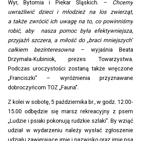
Wyr, Bytomia i Piekar Śląskich. –
Chcemy
uwrażliwić dzieci i młodzież na los zwierząt,
a także zwrócić ich uwagę na to, co powinniśmy
robić, aby nasza pomoc była efektywniejsza,
przyjaźń szczera, a miłość do „braci mniejszych”
całkiem bezinteresowna
– wyjaśnia Beata
Drzymała-Kubiniok, prezes Towarzystwa.
Podczas uroczystości zostaną także wręczone
„Franciszki” – wyróżnienia przyznawane
dobroczyńcom TOZ „Fauna”.
Z kolei w sobotę, 5 października br., w godz. 12.00-
15.00 odbędzie się marsz rekreacyjny z psem
„Ludzie i psiaki pokonują rudzkie szlaki”. By wziąć
udział w wydarzeniu należy wysłać zgłoszenie
udziału zawierające imię i nazwisko oraz imię psa