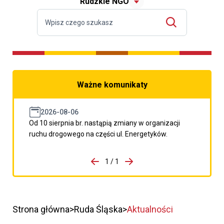
Rudzkie NGO
Ważne komunikaty
2026-08-06
Od 10 sierpnia br. nastąpią zmiany w organizacji
ruchu drogowego na części ul. Energetyków.
do porzpedniego komunikatu
1 / 1
Przejdź do następnego kom
Strona główna
Ruda Śląska
Aktualności