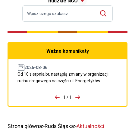
Rudzkie NGO
Ważne komunikaty
2026-08-06
Od 10 sierpnia br. nastąpią zmiany w organizacji
ruchu drogowego na części ul. Energetyków.
do porzpedniego komunikatu
1 / 1
Przejdź do następnego kom
Strona główna
Ruda Śląska
Aktualności