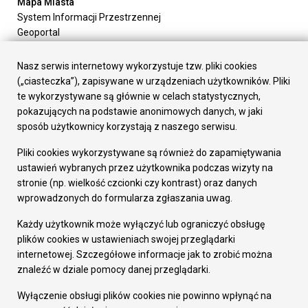
Mapa Miasta
System Informacji Przestrzennej
Geoportal
Urząd Miasta
Załatw sprawę
Nasz serwis internetowy wykorzystuje tzw. pliki cookies
Prezydent Miasta
(„ciasteczka”), zapisywane w urządzeniach użytkowników. Pliki
Rada Miasta
te wykorzystywane są głównie w celach statystycznych,
Wydziały
pokazujących na podstawie anonimowych danych, w jaki
Elektroniczna Skrzynka Podawcza
sposób użytkownicy korzystają z naszego serwisu.
Praca w Urzędzie
Pliki cookies wykorzystywane są również do zapamiętywania
Gospodarka
ustawień wybranych przez użytkownika podczas wizyty na
Fundusze europejskie
stronie (np. wielkość czcionki czy kontrast) oraz danych
Środki krajowe
wprowadzonych do formularza zgłaszania uwag.
Oferty inwestycyjne
Strategia Rozwoju Miasta
Każdy użytkownik może wyłączyć lub ograniczyć obsługę
Pozostałe
plików cookies w ustawieniach swojej przeglądarki
Deklaracja dostępności
internetowej. Szczegółowe informacje jak to zrobić można
Dane osobowe
znaleźć w dziale pomocy danej przeglądarki.
Dodaj opinię o witrynie
© Urząd Miasta RUDA Śląska 2023
Wyłączenie obsługi plików cookies nie powinno wpłynąć na