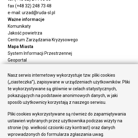
fax (+48 32) 248 73 48
e-mail: urzad@ruda-sl.pl
Ważne informacje
Komunikaty
Jakość powietrza
Centrum Zarządzania Kryzysowego
Mapa Miasta
System Informacji Przestrzennej
Geoportal
Urząd Miasta
Załatw sprawę
Nasz serwis internetowy wykorzystuje tzw. pliki cookies
Prezydent Miasta
(„ciasteczka”), zapisywane w urządzeniach użytkowników. Pliki
Rada Miasta
te wykorzystywane są głównie w celach statystycznych,
Wydziały
pokazujących na podstawie anonimowych danych, w jaki
Elektroniczna Skrzynka Podawcza
sposób użytkownicy korzystają z naszego serwisu.
Praca w Urzędzie
Pliki cookies wykorzystywane są również do zapamiętywania
Gospodarka
ustawień wybranych przez użytkownika podczas wizyty na
Fundusze europejskie
stronie (np. wielkość czcionki czy kontrast) oraz danych
Środki krajowe
wprowadzonych do formularza zgłaszania uwag.
Oferty inwestycyjne