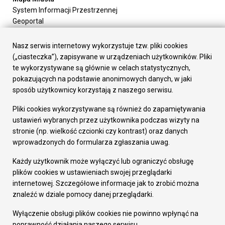
System Informacji Przestrzennej
Geoportal
Urząd Miasta
Załatw sprawę
Nasz serwis internetowy wykorzystuje tzw. pliki cookies
Prezydent Miasta
(„ciasteczka”), zapisywane w urządzeniach użytkowników. Pliki
Rada Miasta
te wykorzystywane są głównie w celach statystycznych,
Wydziały
pokazujących na podstawie anonimowych danych, w jaki
Elektroniczna Skrzynka Podawcza
sposób użytkownicy korzystają z naszego serwisu.
Praca w Urzędzie
Pliki cookies wykorzystywane są również do zapamiętywania
Gospodarka
ustawień wybranych przez użytkownika podczas wizyty na
Fundusze europejskie
stronie (np. wielkość czcionki czy kontrast) oraz danych
Środki krajowe
wprowadzonych do formularza zgłaszania uwag.
Oferty inwestycyjne
Strategia Rozwoju Miasta
Każdy użytkownik może wyłączyć lub ograniczyć obsługę
Pozostałe
plików cookies w ustawieniach swojej przeglądarki
Deklaracja dostępności
internetowej. Szczegółowe informacje jak to zrobić można
Dane osobowe
znaleźć w dziale pomocy danej przeglądarki.
Dodaj opinię o witrynie
© Urząd Miasta RUDA Śląska 2023
Wyłączenie obsługi plików cookies nie powinno wpłynąć na
poprawność działania naszego serwisu.