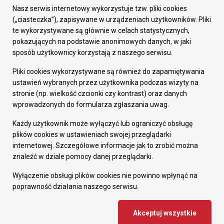
Załatw sprawę
Nasz serwis internetowy wykorzystuje tzw. pliki cookies
Prezydent Miasta
(„ciasteczka”), zapisywane w urządzeniach użytkowników. Pliki
Rada Miasta
te wykorzystywane są głównie w celach statystycznych,
Wydziały
pokazujących na podstawie anonimowych danych, w jaki
Elektroniczna Skrzynka Podawcza
sposób użytkownicy korzystają z naszego serwisu.
Praca w Urzędzie
Pliki cookies wykorzystywane są również do zapamiętywania
Gospodarka
ustawień wybranych przez użytkownika podczas wizyty na
Fundusze europejskie
stronie (np. wielkość czcionki czy kontrast) oraz danych
Środki krajowe
wprowadzonych do formularza zgłaszania uwag.
Oferty inwestycyjne
Strategia Rozwoju Miasta
Każdy użytkownik może wyłączyć lub ograniczyć obsługę
Pozostałe
plików cookies w ustawieniach swojej przeglądarki
Deklaracja dostępności
internetowej. Szczegółowe informacje jak to zrobić można
Dane osobowe
znaleźć w dziale pomocy danej przeglądarki.
Dodaj opinię o witrynie
© Urząd Miasta RUDA Śląska 2023
Wyłączenie obsługi plików cookies nie powinno wpłynąć na
poprawność działania naszego serwisu.
Projekt i wdrożenie - MIGOMEDIA
Akceptuj wszystkie