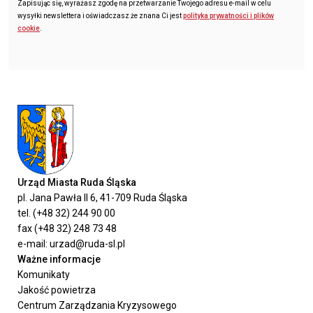
Zapisując się, wyrażasz zgodę na przetwarzanie Twojego adresu e-mail w celu
wysyłki newslettera i oświadczasz że znana Ci jest
polityka prywatności i plików
cookie
.
Urząd Miasta Ruda Śląska
pl. Jana Pawła II 6, 41-709 Ruda Śląska
tel. (+48 32) 244 90 00
fax (+48 32) 248 73 48
e-mail: urzad@ruda-sl.pl
Ważne informacje
Komunikaty
Jakość powietrza
Centrum Zarządzania Kryzysowego