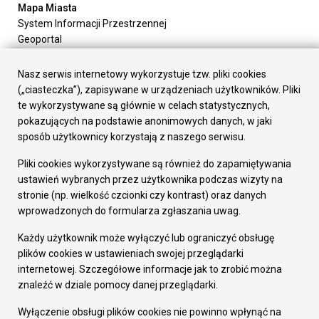
Mapa Miasta
System Informacji Przestrzennej
Geoportal
Urząd Miasta
Załatw sprawę
Nasz serwis internetowy wykorzystuje tzw. pliki cookies
Prezydent Miasta
(„ciasteczka”), zapisywane w urządzeniach użytkowników. Pliki
Rada Miasta
te wykorzystywane są głównie w celach statystycznych,
Wydziały
pokazujących na podstawie anonimowych danych, w jaki
Elektroniczna Skrzynka Podawcza
sposób użytkownicy korzystają z naszego serwisu.
Praca w Urzędzie
Pliki cookies wykorzystywane są również do zapamiętywania
Gospodarka
ustawień wybranych przez użytkownika podczas wizyty na
Fundusze europejskie
stronie (np. wielkość czcionki czy kontrast) oraz danych
Środki krajowe
wprowadzonych do formularza zgłaszania uwag.
Oferty inwestycyjne
Strategia Rozwoju Miasta
Każdy użytkownik może wyłączyć lub ograniczyć obsługę
Pozostałe
plików cookies w ustawieniach swojej przeglądarki
Deklaracja dostępności
internetowej. Szczegółowe informacje jak to zrobić można
Dane osobowe
znaleźć w dziale pomocy danej przeglądarki.
Dodaj opinię o witrynie
© Urząd Miasta RUDA Śląska 2023
Wyłączenie obsługi plików cookies nie powinno wpłynąć na