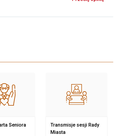
rta Seniora
Transmisje sesji Rady
Rewit
Miasta