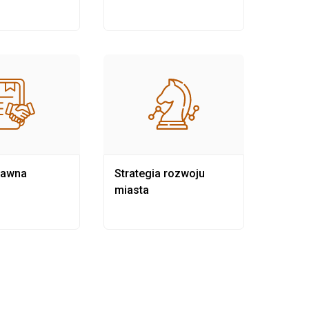
rawna
Strategia rozwoju
Pows
miasta
samo