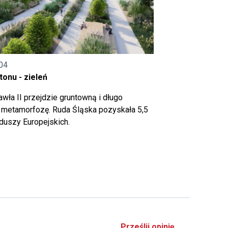
04
onu - zieleń
wła II przejdzie gruntowną i długo
metamorfozę. Ruda Śląska pozyskała 5,5
nduszy Europejskich.
Prześlij opinię