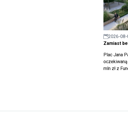
2026-08-
Zamiast bet
Plac Jana Pa
oczekiwaną 
mln zł z Fu