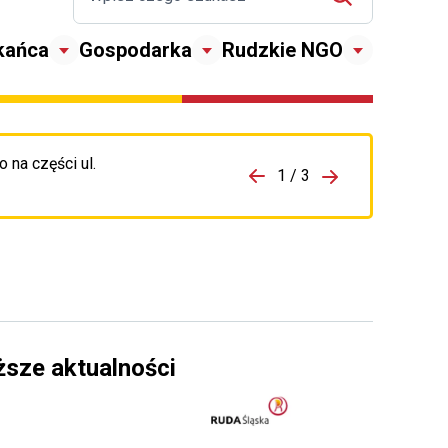
kańca
Gospodarka
Rudzkie NGO
 na części ul.
zejdź do porzpedniego komunikatu
1 / 3
Przejdź do nas
ższe aktualności