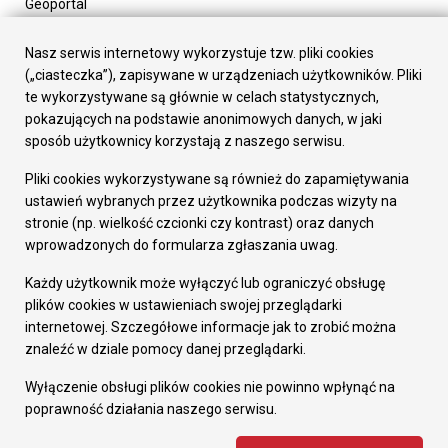
Geoportal
Urząd Miasta
Załatw sprawę
Nasz serwis internetowy wykorzystuje tzw. pliki cookies
Prezydent Miasta
(„ciasteczka”), zapisywane w urządzeniach użytkowników. Pliki
Rada Miasta
te wykorzystywane są głównie w celach statystycznych,
Wydziały
pokazujących na podstawie anonimowych danych, w jaki
Elektroniczna Skrzynka Podawcza
sposób użytkownicy korzystają z naszego serwisu.
Praca w Urzędzie
Pliki cookies wykorzystywane są również do zapamiętywania
Gospodarka
ustawień wybranych przez użytkownika podczas wizyty na
Fundusze europejskie
stronie (np. wielkość czcionki czy kontrast) oraz danych
Środki krajowe
wprowadzonych do formularza zgłaszania uwag.
Oferty inwestycyjne
Strategia Rozwoju Miasta
Każdy użytkownik może wyłączyć lub ograniczyć obsługę
Pozostałe
plików cookies w ustawieniach swojej przeglądarki
Deklaracja dostępności
internetowej. Szczegółowe informacje jak to zrobić można
Dane osobowe
znaleźć w dziale pomocy danej przeglądarki.
Dodaj opinię o witrynie
© Urząd Miasta RUDA Śląska 2023
Wyłączenie obsługi plików cookies nie powinno wpłynąć na
poprawność działania naszego serwisu.