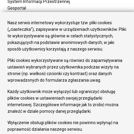
System Informacji Przestrzennej
Geoportal
Urząd Miasta
Załatw sprawę
Nasz serwis internetowy wykorzystuje tzw. pliki cookies
Prezydent Miasta
(„ciasteczka”), zapisywane w urządzeniach użytkowników. Pliki
Rada Miasta
te wykorzystywane są głównie w celach statystycznych,
Wydziały
pokazujących na podstawie anonimowych danych, w jaki
Elektroniczna Skrzynka Podawcza
sposób użytkownicy korzystają z naszego serwisu.
Praca w Urzędzie
Pliki cookies wykorzystywane są również do zapamiętywania
Gospodarka
ustawień wybranych przez użytkownika podczas wizyty na
Fundusze europejskie
stronie (np. wielkość czcionki czy kontrast) oraz danych
Środki krajowe
wprowadzonych do formularza zgłaszania uwag.
Oferty inwestycyjne
Strategia Rozwoju Miasta
Każdy użytkownik może wyłączyć lub ograniczyć obsługę
Pozostałe
plików cookies w ustawieniach swojej przeglądarki
Deklaracja dostępności
internetowej. Szczegółowe informacje jak to zrobić można
Dane osobowe
znaleźć w dziale pomocy danej przeglądarki.
Dodaj opinię o witrynie
© Urząd Miasta RUDA Śląska 2023
Wyłączenie obsługi plików cookies nie powinno wpłynąć na
poprawność działania naszego serwisu.