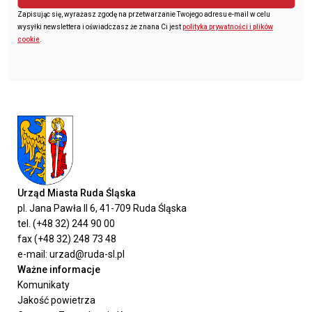
Zapisując się, wyrażasz zgodę na przetwarzanie Twojego adresu e-mail w celu
wysyłki newslettera i oświadczasz że znana Ci jest
polityka prywatności i plików
cookie
.
Urząd Miasta Ruda Śląska
pl. Jana Pawła II 6, 41-709 Ruda Śląska
tel. (+48 32) 244 90 00
fax (+48 32) 248 73 48
e-mail: urzad@ruda-sl.pl
Ważne informacje
Komunikaty
Jakość powietrza