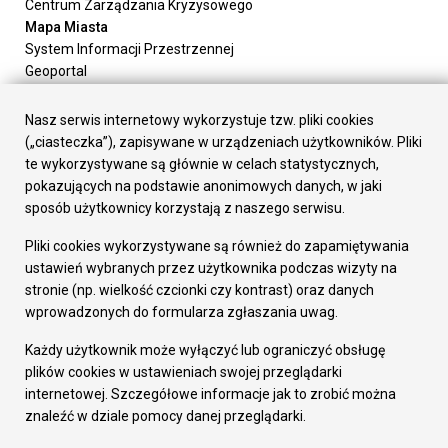
Centrum Zarządzania Kryzysowego
Mapa Miasta
System Informacji Przestrzennej
Geoportal
Urząd Miasta
Załatw sprawę
Nasz serwis internetowy wykorzystuje tzw. pliki cookies
Prezydent Miasta
(„ciasteczka”), zapisywane w urządzeniach użytkowników. Pliki
Rada Miasta
te wykorzystywane są głównie w celach statystycznych,
Wydziały
pokazujących na podstawie anonimowych danych, w jaki
Elektroniczna Skrzynka Podawcza
sposób użytkownicy korzystają z naszego serwisu.
Praca w Urzędzie
Pliki cookies wykorzystywane są również do zapamiętywania
Gospodarka
ustawień wybranych przez użytkownika podczas wizyty na
Fundusze europejskie
stronie (np. wielkość czcionki czy kontrast) oraz danych
Środki krajowe
wprowadzonych do formularza zgłaszania uwag.
Oferty inwestycyjne
Strategia Rozwoju Miasta
Każdy użytkownik może wyłączyć lub ograniczyć obsługę
Pozostałe
plików cookies w ustawieniach swojej przeglądarki
Deklaracja dostępności
internetowej. Szczegółowe informacje jak to zrobić można
Dane osobowe
znaleźć w dziale pomocy danej przeglądarki.
Dodaj opinię o witrynie
© Urząd Miasta RUDA Śląska 2023