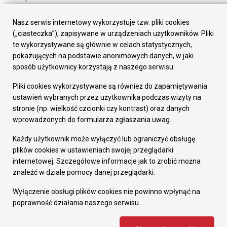
Urząd Miasta
Załatw sprawę
Nasz serwis internetowy wykorzystuje tzw. pliki cookies
Prezydent Miasta
(„ciasteczka”), zapisywane w urządzeniach użytkowników. Pliki
Rada Miasta
te wykorzystywane są głównie w celach statystycznych,
Wydziały
pokazujących na podstawie anonimowych danych, w jaki
Elektroniczna Skrzynka Podawcza
sposób użytkownicy korzystają z naszego serwisu.
Praca w Urzędzie
Pliki cookies wykorzystywane są również do zapamiętywania
Gospodarka
ustawień wybranych przez użytkownika podczas wizyty na
Fundusze europejskie
stronie (np. wielkość czcionki czy kontrast) oraz danych
Środki krajowe
wprowadzonych do formularza zgłaszania uwag.
Oferty inwestycyjne
Strategia Rozwoju Miasta
Każdy użytkownik może wyłączyć lub ograniczyć obsługę
Pozostałe
plików cookies w ustawieniach swojej przeglądarki
Deklaracja dostępności
internetowej. Szczegółowe informacje jak to zrobić można
Dane osobowe
znaleźć w dziale pomocy danej przeglądarki.
Dodaj opinię o witrynie
© Urząd Miasta RUDA Śląska 2023
Wyłączenie obsługi plików cookies nie powinno wpłynąć na
poprawność działania naszego serwisu.
Projekt i wdrożenie - MIGOMEDIA