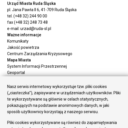
Urząd Miasta Ruda Śląska
pl. Jana Pawła II 6, 41-709 Ruda Śląska
tel. (+48 32) 244 90 00
fax (+48 32) 248 73 48
e-mail: urzad@ruda-sl.pl
Ważne informacje
Komunikaty
Jakość powietrza
Centrum Zarządzania Kryzysowego
Mapa Miasta
System Informacji Przestrzennej
Geoportal
Urząd Miasta
Załatw sprawę
Nasz serwis internetowy wykorzystuje tzw. pliki cookies
Prezydent Miasta
(„ciasteczka”), zapisywane w urządzeniach użytkowników. Pliki
Rada Miasta
te wykorzystywane są głównie w celach statystycznych,
Wydziały
pokazujących na podstawie anonimowych danych, w jaki
Elektroniczna Skrzynka Podawcza
sposób użytkownicy korzystają z naszego serwisu.
Praca w Urzędzie
Pliki cookies wykorzystywane są również do zapamiętywania
Gospodarka