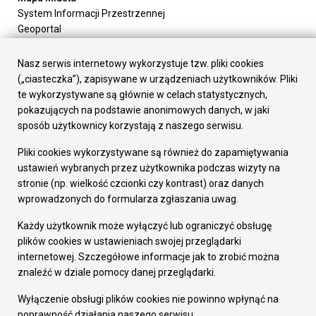
System Informacji Przestrzennej
Geoportal
Urząd Miasta
Załatw sprawę
Nasz serwis internetowy wykorzystuje tzw. pliki cookies
Prezydent Miasta
(„ciasteczka”), zapisywane w urządzeniach użytkowników. Pliki
Rada Miasta
te wykorzystywane są głównie w celach statystycznych,
Wydziały
pokazujących na podstawie anonimowych danych, w jaki
Elektroniczna Skrzynka Podawcza
sposób użytkownicy korzystają z naszego serwisu.
Praca w Urzędzie
Pliki cookies wykorzystywane są również do zapamiętywania
Gospodarka
ustawień wybranych przez użytkownika podczas wizyty na
Fundusze europejskie
stronie (np. wielkość czcionki czy kontrast) oraz danych
Środki krajowe
wprowadzonych do formularza zgłaszania uwag.
Oferty inwestycyjne
Strategia Rozwoju Miasta
Każdy użytkownik może wyłączyć lub ograniczyć obsługę
Pozostałe
plików cookies w ustawieniach swojej przeglądarki
Deklaracja dostępności
internetowej. Szczegółowe informacje jak to zrobić można
Dane osobowe
znaleźć w dziale pomocy danej przeglądarki.
Dodaj opinię o witrynie
© Urząd Miasta RUDA Śląska 2023
Wyłączenie obsługi plików cookies nie powinno wpłynąć na
poprawność działania naszego serwisu.