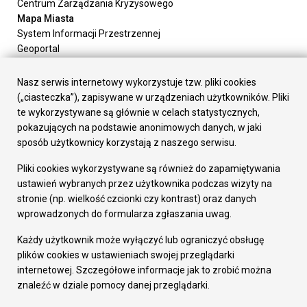
Centrum Zarządzania Kryzysowego
Mapa Miasta
System Informacji Przestrzennej
Geoportal
Urząd Miasta
Załatw sprawę
Nasz serwis internetowy wykorzystuje tzw. pliki cookies
Prezydent Miasta
(„ciasteczka”), zapisywane w urządzeniach użytkowników. Pliki
Rada Miasta
te wykorzystywane są głównie w celach statystycznych,
Wydziały
pokazujących na podstawie anonimowych danych, w jaki
Elektroniczna Skrzynka Podawcza
sposób użytkownicy korzystają z naszego serwisu.
Praca w Urzędzie
Pliki cookies wykorzystywane są również do zapamiętywania
Gospodarka
ustawień wybranych przez użytkownika podczas wizyty na
Fundusze europejskie
stronie (np. wielkość czcionki czy kontrast) oraz danych
Środki krajowe
wprowadzonych do formularza zgłaszania uwag.
Oferty inwestycyjne
Strategia Rozwoju Miasta
Każdy użytkownik może wyłączyć lub ograniczyć obsługę
Pozostałe
plików cookies w ustawieniach swojej przeglądarki
Deklaracja dostępności
internetowej. Szczegółowe informacje jak to zrobić można
Dane osobowe
znaleźć w dziale pomocy danej przeglądarki.
Dodaj opinię o witrynie
© Urząd Miasta RUDA Śląska 2023