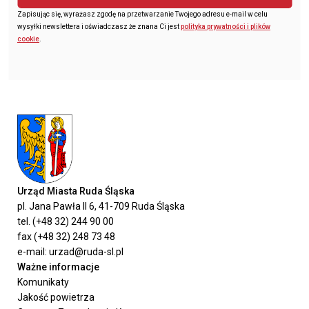
Zapisując się, wyrażasz zgodę na przetwarzanie Twojego adresu e-mail w celu
wysyłki newslettera i oświadczasz że znana Ci jest
polityka prywatności i plików
cookie
.
Urząd Miasta Ruda Śląska
pl. Jana Pawła II 6, 41-709 Ruda Śląska
tel. (+48 32) 244 90 00
fax (+48 32) 248 73 48
e-mail: urzad@ruda-sl.pl
Ważne informacje
Komunikaty
Jakość powietrza