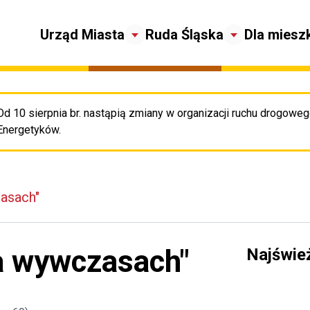
Urząd Miasta
Ruda Śląska
Dla miesz
Od 10 sierpnia br. nastąpią zmiany w organizacji ruchu drogowego
Pr
Energetyków.
zasach"
na wywczasach"
Najświe