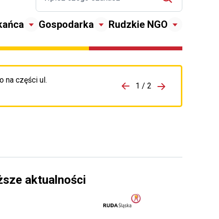
kańca
Gospodarka
Rudzkie NGO
 na części ul.
zejdź do porzpedniego komunikatu
1 / 2
Przejdź do nas
ższe aktualności