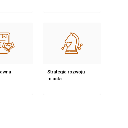
rawna
Strategia rozwoju
Pows
miasta
samo