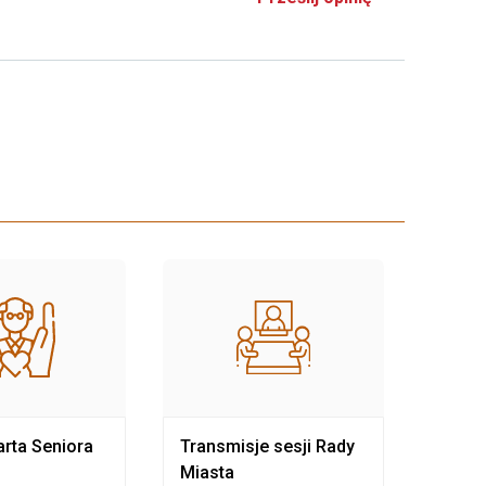
rta Seniora
Transmisje sesji Rady
Rewit
Miasta