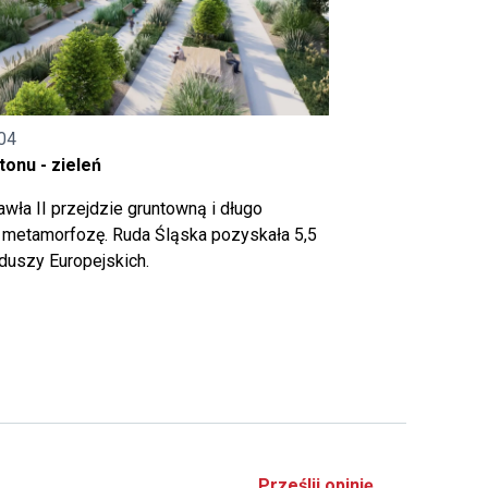
04
onu - zieleń
wła II przejdzie gruntowną i długo
metamorfozę. Ruda Śląska pozyskała 5,5
nduszy Europejskich.
Prześlij opinię