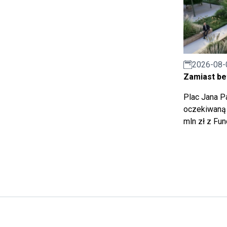
2026-08-
Zamiast bet
Plac Jana Pa
oczekiwaną 
mln zł z Fu