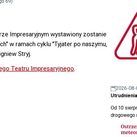
go 69)
trze Impresaryjnym wystawiony zostanie
h" w ramach cyklu "Tyjater po naszymu,
igniew Stryj.
iego Teatru Impresaryjnego
.
2026-08-
Utrudnienia
Od 10 sierpn
drogowego n