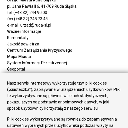
Urząd Miasta Ruda Śląska
pl. Jana Pawła II 6, 41-709 Ruda Śląska
tel. (+48 32) 244 90 00
fax (+48 32) 248 73 48
e-mail: urzad@ruda-sl.pl
Ważne informacje
Komunikaty
Jakość powietrza
Centrum Zarządzania Kryzysowego
Mapa Miasta
System Informacji Przestrzennej
Geoportal
Urząd Miasta
Załatw sprawę
Nasz serwis internetowy wykorzystuje tzw. pliki cookies
Prezydent Miasta
(„ciasteczka”), zapisywane w urządzeniach użytkowników. Pliki
Rada Miasta
te wykorzystywane są głównie w celach statystycznych,
Wydziały
pokazujących na podstawie anonimowych danych, w jaki
Elektroniczna Skrzynka Podawcza
sposób użytkownicy korzystają z naszego serwisu.
Praca w Urzędzie
Pliki cookies wykorzystywane są również do zapamiętywania
Gospodarka
ustawień wybranych przez użytkownika podczas wizyty na
Fundusze europejskie