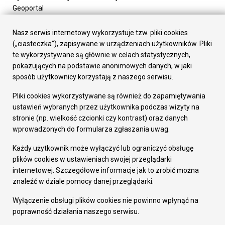
Geoportal
Urząd Miasta
Załatw sprawę
Nasz serwis internetowy wykorzystuje tzw. pliki cookies
Prezydent Miasta
(„ciasteczka”), zapisywane w urządzeniach użytkowników. Pliki
Rada Miasta
te wykorzystywane są głównie w celach statystycznych,
Wydziały
pokazujących na podstawie anonimowych danych, w jaki
Elektroniczna Skrzynka Podawcza
sposób użytkownicy korzystają z naszego serwisu.
Praca w Urzędzie
Pliki cookies wykorzystywane są również do zapamiętywania
Gospodarka
ustawień wybranych przez użytkownika podczas wizyty na
Fundusze europejskie
stronie (np. wielkość czcionki czy kontrast) oraz danych
Środki krajowe
wprowadzonych do formularza zgłaszania uwag.
Oferty inwestycyjne
Strategia Rozwoju Miasta
Każdy użytkownik może wyłączyć lub ograniczyć obsługę
Pozostałe
plików cookies w ustawieniach swojej przeglądarki
Deklaracja dostępności
internetowej. Szczegółowe informacje jak to zrobić można
Dane osobowe
znaleźć w dziale pomocy danej przeglądarki.
Dodaj opinię o witrynie
© Urząd Miasta RUDA Śląska 2023
Wyłączenie obsługi plików cookies nie powinno wpłynąć na
poprawność działania naszego serwisu.