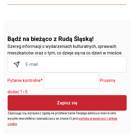
Bądź na bieżąco z Rudą Śląską!
Szereg informacji o wydarzeniach kulturalnych, sprawach
mieszkańców oraz o tym, co dzieje się na co dzień w mieście.
Pytanie kontrolne
*
Prosimy
dodać 1 i 5.
Zapisz się
Zapisując się, wyrażasz zgodę na przetwarzanie Twojego adresu e-mail w celu
wysyłki newslettera i oświadczasz że znana Ci jest
polityka prywatności i plików
cookie
.