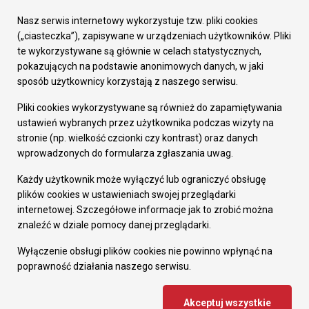
Urząd Miasta
Załatw sprawę
Nasz serwis internetowy wykorzystuje tzw. pliki cookies
Prezydent Miasta
(„ciasteczka”), zapisywane w urządzeniach użytkowników. Pliki
Rada Miasta
te wykorzystywane są głównie w celach statystycznych,
Wydziały
pokazujących na podstawie anonimowych danych, w jaki
Elektroniczna Skrzynka Podawcza
sposób użytkownicy korzystają z naszego serwisu.
Praca w Urzędzie
Pliki cookies wykorzystywane są również do zapamiętywania
Gospodarka
ustawień wybranych przez użytkownika podczas wizyty na
Fundusze europejskie
stronie (np. wielkość czcionki czy kontrast) oraz danych
Środki krajowe
wprowadzonych do formularza zgłaszania uwag.
Oferty inwestycyjne
Strategia Rozwoju Miasta
Każdy użytkownik może wyłączyć lub ograniczyć obsługę
Pozostałe
plików cookies w ustawieniach swojej przeglądarki
Deklaracja dostępności
internetowej. Szczegółowe informacje jak to zrobić można
Dane osobowe
znaleźć w dziale pomocy danej przeglądarki.
Dodaj opinię o witrynie
© Urząd Miasta RUDA Śląska 2023
Wyłączenie obsługi plików cookies nie powinno wpłynąć na
poprawność działania naszego serwisu.
Projekt i wdrożenie - MIGOMEDIA
Akceptuj wszystkie