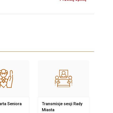
rta Seniora
Transmisje sesji Rady
Rewit
Miasta