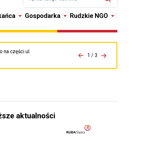
kańca
Gospodarka
Rudzkie NGO
 na części ul.
zejdź do porzpedniego komunikatu
1 / 3
Przejdź do nas
ższe aktualności