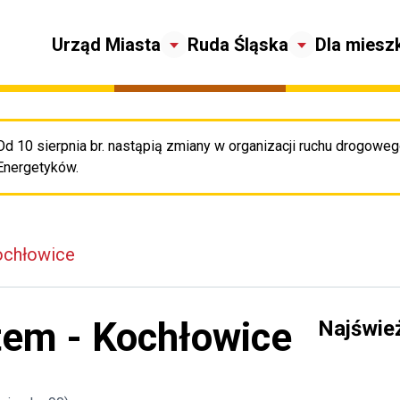
Urząd Miasta
Ruda Śląska
Dla miesz
Od 10 sierpnia br. nastąpią zmiany w organizacji ruchu drogowego
Pr
Energetyków.
ochłowice
tem - Kochłowice
Najświe