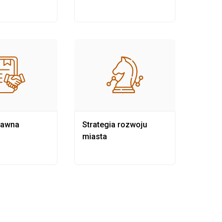
rawna
Strategia rozwoju
Pows
miasta
samo