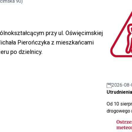
ęcimska 90)
gólnokształcącym przy ul. Oświęcimskiej
Michała Pierończyka z mieszkańcami
ru po dzielnicy.
2026-08-
Utrudnienia
Od 10 sierpn
drogowego n