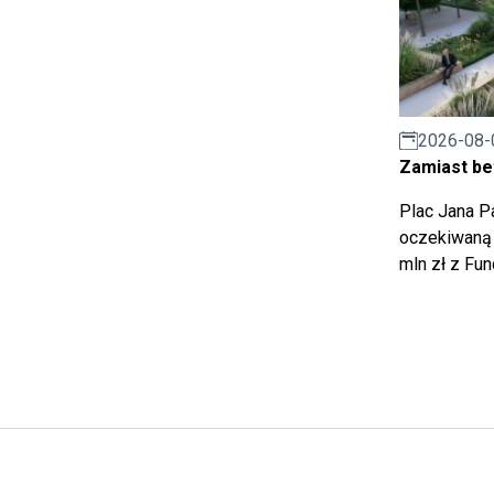
2026-08-
Zamiast bet
Plac Jana Pa
oczekiwaną 
mln zł z Fu