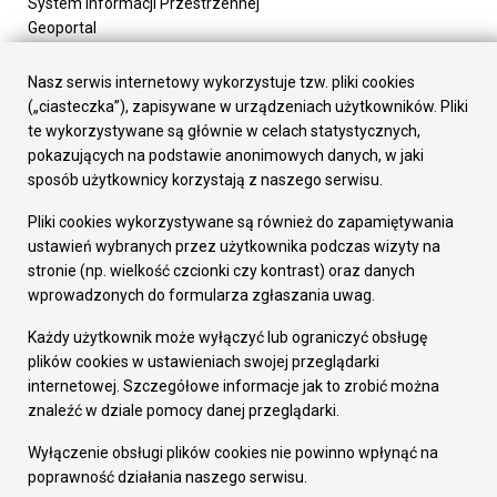
System Informacji Przestrzennej
Geoportal
Urząd Miasta
Załatw sprawę
Nasz serwis internetowy wykorzystuje tzw. pliki cookies
Prezydent Miasta
(„ciasteczka”), zapisywane w urządzeniach użytkowników. Pliki
Rada Miasta
te wykorzystywane są głównie w celach statystycznych,
Wydziały
pokazujących na podstawie anonimowych danych, w jaki
Elektroniczna Skrzynka Podawcza
sposób użytkownicy korzystają z naszego serwisu.
Praca w Urzędzie
Pliki cookies wykorzystywane są również do zapamiętywania
Gospodarka
ustawień wybranych przez użytkownika podczas wizyty na
Fundusze europejskie
stronie (np. wielkość czcionki czy kontrast) oraz danych
Środki krajowe
wprowadzonych do formularza zgłaszania uwag.
Oferty inwestycyjne
Strategia Rozwoju Miasta
Każdy użytkownik może wyłączyć lub ograniczyć obsługę
Pozostałe
plików cookies w ustawieniach swojej przeglądarki
Deklaracja dostępności
internetowej. Szczegółowe informacje jak to zrobić można
Dane osobowe
znaleźć w dziale pomocy danej przeglądarki.
Dodaj opinię o witrynie
© Urząd Miasta RUDA Śląska 2023
Wyłączenie obsługi plików cookies nie powinno wpłynąć na
poprawność działania naszego serwisu.